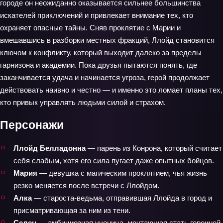
городе он неожиданно оказывается сильнее большинства
искателей приключений и привлекает внимание тех, кто
охраняет опасные тайны. Сняв проклятие с Марии и
вмешавшись в разборки местных фракций, Ллойд становится
ключом к конфликту, который выходит далеко за пределы
гарнизона и академии. Пока друзья пытаются понять, где
заканчивается удача и начинается угроза, герой продолжает
действовать наивно и честно — и именно это ломает планы тех,
кто привык управлять людьми силой и страхом.
Персонажи
Ллойд Белладонна
— парень из Конрона, который считает
себя слабым, хотя его сила пугает даже опытных бойцов.
Мария
— девушка с магическим проклятием, чья жизнь
резко меняется после встречи с Ллойдом.
Алка
— староста‑ведьма, отправившая Ллойда в город и
присматривающая за ним из тени.
Селен
— амбициозная ученица, мечтающая стать героиней