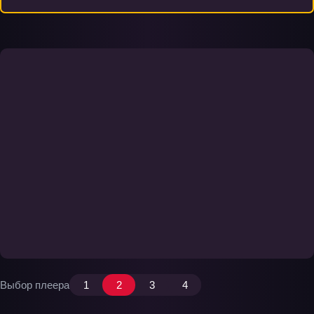
Выбор плеера
1
2
3
4