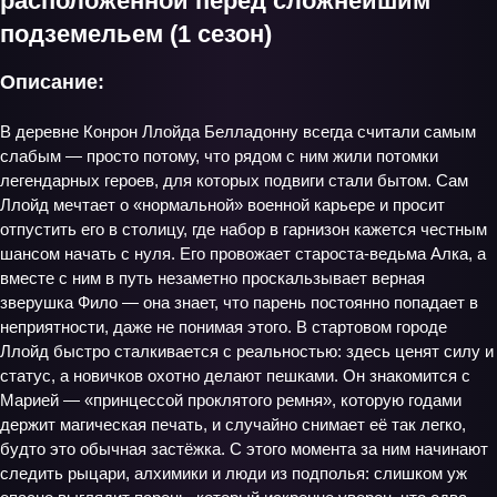
расположенной перед сложнейшим
подземельем (1 сезон)
Описание:
В деревне Конрон Ллойда Белладонну всегда считали самым
слабым — просто потому, что рядом с ним жили потомки
легендарных героев, для которых подвиги стали бытом. Сам
Ллойд мечтает о «нормальной» военной карьере и просит
отпустить его в столицу, где набор в гарнизон кажется честным
шансом начать с нуля. Его провожает староста‑ведьма Алка, а
вместе с ним в путь незаметно проскальзывает верная
зверушка Фило — она знает, что парень постоянно попадает в
неприятности, даже не понимая этого. В стартовом городе
Ллойд быстро сталкивается с реальностью: здесь ценят силу и
статус, а новичков охотно делают пешками. Он знакомится с
Марией — «принцессой проклятого ремня», которую годами
держит магическая печать, и случайно снимает её так легко,
будто это обычная застёжка. С этого момента за ним начинают
следить рыцари, алхимики и люди из подполья: слишком уж