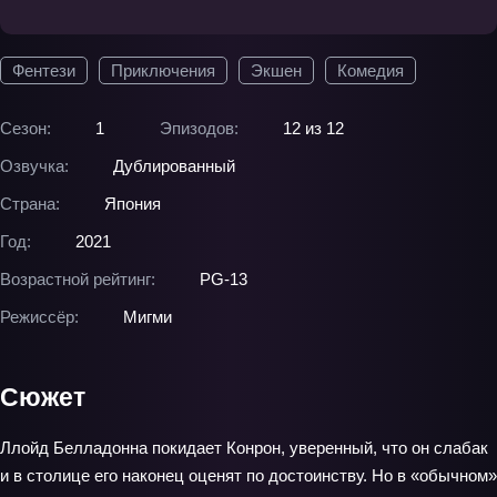
Фентези
Приключения
Экшен
Комедия
Сезон:
1
Эпизодов:
12 из 12
Озвучка:
Дублированный
Страна:
Япония
Год:
2021
Возрастной рейтинг:
PG-13
Режиссёр:
Мигми
Сюжет
Ллойд Белладонна покидает Конрон, уверенный, что он слабак
и в столице его наконец оценят по достоинству. Но в «обычном»