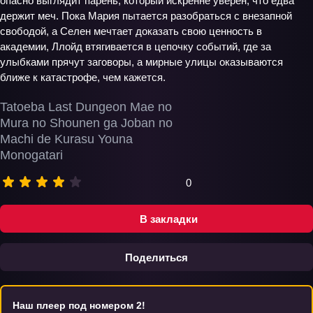
опасно выглядит парень, который искренне уверен, что едва
держит меч. Пока Мария пытается разобраться с внезапной
свободой, а Селен мечтает доказать свою ценность в
академии, Ллойд втягивается в цепочку событий, где за
улыбками прячут заговоры, а мирные улицы оказываются
ближе к катастрофе, чем кажется.
Tatoeba Last Dungeon Mae no
Mura no Shounen ga Joban no
Machi de Kurasu Youna
Monogatari
0
В закладки
Поделиться
Наш плеер под номером 2!