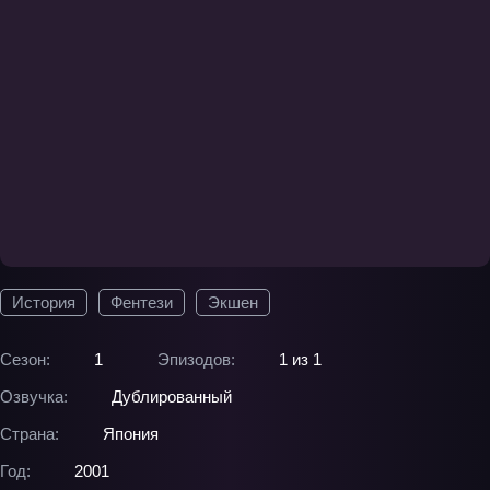
История
Фентези
Экшен
Сезон:
1
Эпизодов:
1 из 1
Озвучка:
Дублированный
Страна:
Япония
Год:
2001