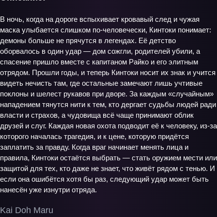
В ночь, когда на дороге вспыхивает кровавый след и чужая
маска улыбается слишком по‑человечески, Кинтоки понимает:
демоны больше не прячутся в легендах. Её детство
оборвалось в один удар — дом сожгли, родителей убили, а
спасение пришло вместе с капитаном Райко и его элитным
отрядом. Прошли годы, и теперь Кинтоки носит их знак и учится
видеть нечисть там, где остальные замечают лишь учтивые
поклоны и шелест рукавов при дворе. За каждым «случайным»
нападением тянутся нити к тем, кто дергает судьбы людей ради
власти и страхов, а чудовища всё чаще принимают облик
друзей и слуг. Каждая новая охота подводит её к человеку, из‑за
которого началась трагедия, и к цене, которую придётся
заплатить за правду. Когда враг начинает менять лица и
правила, Кинтоки остаётся выбрать — стать оружием мести или
защитой для тех, кто даже не знает, что живёт рядом с тенью. И
если она ошибётся хотя бы раз, следующий удар может быть
нанесён уже изнутри отряда.
Kai Doh Maru