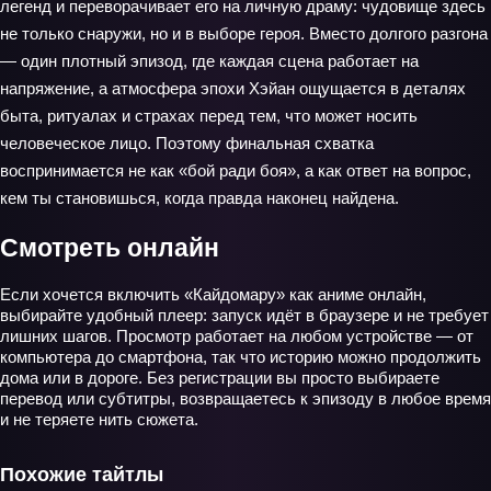
легенд и переворачивает его на личную драму: чудовище здесь
не только снаружи, но и в выборе героя. Вместо долгого разгона
— один плотный эпизод, где каждая сцена работает на
напряжение, а атмосфера эпохи Хэйан ощущается в деталях
быта, ритуалах и страхах перед тем, что может носить
человеческое лицо. Поэтому финальная схватка
воспринимается не как «бой ради боя», а как ответ на вопрос,
кем ты становишься, когда правда наконец найдена.
Смотреть онлайн
Если хочется включить «Кайдомару» как аниме онлайн,
выбирайте удобный плеер: запуск идёт в браузере и не требует
лишних шагов. Просмотр работает на любом устройстве — от
компьютера до смартфона, так что историю можно продолжить
дома или в дороге. Без регистрации вы просто выбираете
перевод или субтитры, возвращаетесь к эпизоду в любое время
и не теряете нить сюжета.
Похожие тайтлы