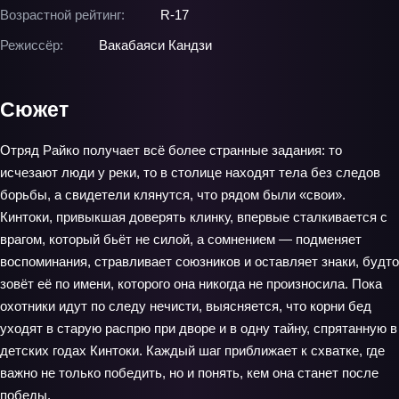
Возрастной рейтинг:
R-17
Режиссёр:
Вакабаяси Кандзи
Сюжет
Отряд Райко получает всё более странные задания: то
исчезают люди у реки, то в столице находят тела без следов
борьбы, а свидетели клянутся, что рядом были «свои».
Кинтоки, привыкшая доверять клинку, впервые сталкивается с
врагом, который бьёт не силой, а сомнением — подменяет
воспоминания, стравливает союзников и оставляет знаки, будто
зовёт её по имени, которого она никогда не произносила. Пока
охотники идут по следу нечисти, выясняется, что корни бед
уходят в старую распрю при дворе и в одну тайну, спрятанную в
детских годах Кинтоки. Каждый шаг приближает к схватке, где
важно не только победить, но и понять, кем она станет после
победы.