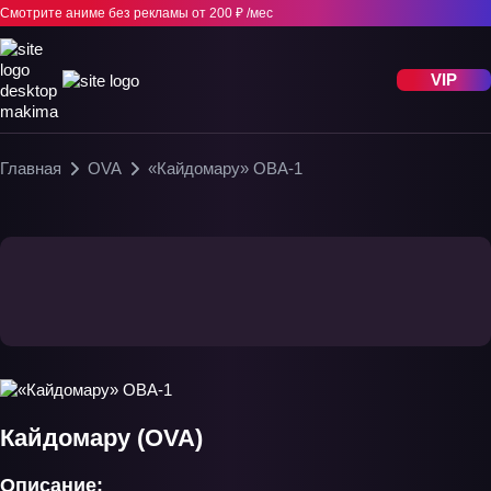
Смотрите аниме без рекламы
от 200 ₽ /мес
VIP
Главная
OVA
«Кайдомару» ОВА-1
Кайдомару (OVA)
Описание: