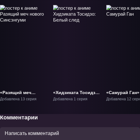
«Разящий меч
«Хидзиката Тосидзо:
«Самурай Ган»
нового Синсэнгуми»
Белый след» ОВА-1
Добавлена 13 серия
Добавлена 1 серия
Добавлена 12 сер
ТВ-1
Комментарии