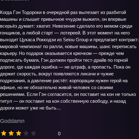
Когда Гэн Тодороки в очередной раз вылезает из разбитой
машины и слышит привычное «чудом выжил», он впервые
всерьёз думает: хватит. Невезение сделало его мемом среди
гонщиков, а любой старт — лотереей. В этот момент на него
выходит Цукаса Роккодзи из Seiou Group и предлагает контракт:
мировой чемпионат по ралли, новые машины, шанс переписать
карьеру. Но подарок оказывается крючком — прежде чем
подписать бумаги, Гэн должен пройти тест-драйв по горной
дороге, где каждая ошибка — не штраф, а пропасть. Пока он
держит скорость, вокруг появляются лихачи и чужие
подрезания, а давление растёт: корпорации нужен герой на
афише, но не обязательно живой человек со своими
решениями. Если Гэн согласится, он поставит на кон не только
титул — он поставит на кон собственную свободу, и назад
дороги может уже не быть…
Goddamn
0