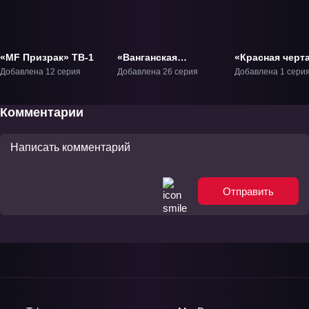
«MF Призрак» ТВ-1
«Ванганская
«Красная черт
полночь» ТВ-1
Фильм-1
Добавлена 12 серия
Добавлена 26 серия
Добавлена 1 сери
Комментарии
Отправить