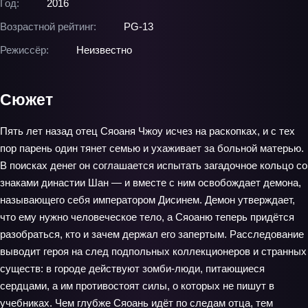
Год:
2016
Возрастной рейтинг:
PG-13
Режиссёр:
Неизвестно
Сюжет
Пять лет назад отец Сяоаня Чжоу исчез на раскопках, и с тех
пор парень один тянет семью и ухаживает за больной матерью.
В поисках денег он соглашается испытать загадочное кольцо со
знаками династии Шан — и вместе с ним освобождает демона,
называющего себя императором Дисинем. Демон утверждает,
что ему нужно человеческое тело, а Сяоаню теперь придётся
разобраться, кто и зачем держал его запертым. Расследование
выводит героя на след подпольных коллекционеров и странных
существ: в городе действуют зомби-люди, питающиеся
сердцами, а им противостоят силы, о которых не пишут в
учебниках. Чем глубже Сяоань идёт по следам отца, тем