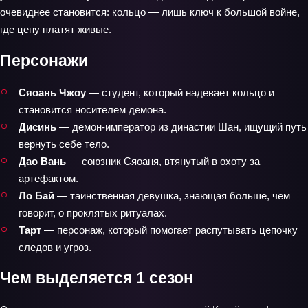
очевиднее становится: кольцо — лишь ключ к большой войне,
где цену платят живые.
Персонажи
Сяоань Чжоу
— студент, который надевает кольцо и
становится носителем демона.
Дисинь
— демон-император из династии Шан, ищущий путь
вернуть себе тело.
Дао Вань
— союзник Сяоаня, втянутый в охоту за
артефактом.
Ло Бай
— таинственная девушка, знающая больше, чем
говорит, о проклятых ритуалах.
Тарт
— персонаж, который помогает распутывать цепочку
следов и угроз.
Чем выделяется 1 сезон