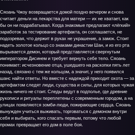
Сяоань Чжоу возвращается домой поздно вечером и снова
считает деньги на лекарства для матери — их не хватает, как
бы он ни подрабатывал. Когда знакомые предлагают «лёгкий»
заработок за тестирование артефакта, он соглашается, не
подозревая, что держит в руках не украшение, а замок. Стоит
надеть золотое кольцо со знаками династии Шан, и из его рта
вырывается демон, который представляется свергнутым
императором Дисинем и требует вернуть себе тело. Сяоань
понимает: исчезновение отца, ушедшего на раскопки пять лет
назад, связано с тем же кольцом, а значит, у него появился
шанс найти ответы. Но вместе с надеждой приходит охота — за
артефактом следят люди, существа и силы, для которых чужая
жизнь ничего не стоит. Следы ведут в подполье, где древние
рукописи и ритуалы переплетены с современным городом, а на
улицах появляются зомби-люди, пожирающие сердца. Сяоань
вынужден учиться выживать, торговаться с демоном внутри
себя и выбирать, кого спасать первым, потому что любой
промах превращает его дом в поле боя.