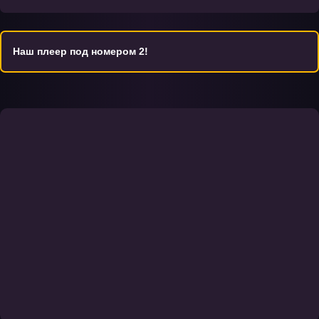
Мультсериал порадует не только поклонников фэнтезийных
приключений, но и тех, кто ищет нестандартный подход к теме
возрождения и силы духа. При желании зрители могут скачать
Наш плеер под номером 2!
эпизоды и продолжить просмотр в удобное время.