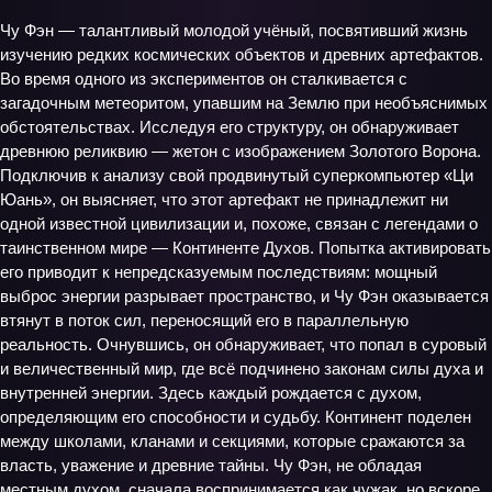
Чу Фэн — талантливый молодой учёный, посвятивший жизнь
изучению редких космических объектов и древних артефактов.
Во время одного из экспериментов он сталкивается с
загадочным метеоритом, упавшим на Землю при необъяснимых
обстоятельствах. Исследуя его структуру, он обнаруживает
древнюю реликвию — жетон с изображением Золотого Ворона.
Подключив к анализу свой продвинутый суперкомпьютер «Ци
Юань», он выясняет, что этот артефакт не принадлежит ни
одной известной цивилизации и, похоже, связан с легендами о
таинственном мире — Континенте Духов. Попытка активировать
его приводит к непредсказуемым последствиям: мощный
выброс энергии разрывает пространство, и Чу Фэн оказывается
втянут в поток сил, переносящий его в параллельную
реальность. Очнувшись, он обнаруживает, что попал в суровый
и величественный мир, где всё подчинено законам силы духа и
внутренней энергии. Здесь каждый рождается с духом,
определяющим его способности и судьбу. Континент поделен
между школами, кланами и секциями, которые сражаются за
власть, уважение и древние тайны. Чу Фэн, не обладая
местным духом, сначала воспринимается как чужак, но вскоре