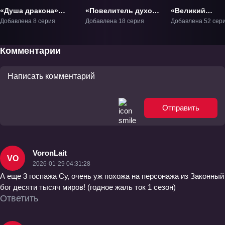
«Душа дракона»
«Повелитель духов»
«Великий
ТВ-1
ТВ-1
правитель: 3D
Добавлена 8 серия
Добавлена 18 серия
Добавлена 52 сер
версия» ТВ-1
Комментарии
Отправить
VoronLait
VO
2026-01-29 04:31:28
А еще 3 госпажа Су, очень уж похожа на персонажа из Законный
бог десяти тысяч миров! (годное жаль ток 1 сезон)
Ответить