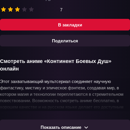
7
В закладки
Поделиться
Смотреть аниме «Континент Боевых Душ»
онлайн
Этот захватывающий мультсериал соединяет научную
фантастику, мистику и эпическое фэнтези, создавая мир, в
котором магия и технологии переплетаются в стремительном
повествовании. Возможность смотреть аниме бесплатно, в
хорошем качестве и на русском языке делает его доступным
широкой аудитории. Все серии подряд погружают в динамичный
сюжет без перерывов, позволяя следить за ростом главного
героя, его открытиями и драматичными сражениями.
Показать описание