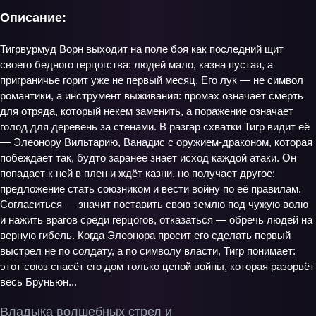
Описание:
Тигрвурмуд Ворн выходит на поле боя как последний щит
своего бедного герцогства: людей мало, казна пустая, а
приграничье горит уже не первый месяц. Его лук — не символ
романтики, а инструмент выживания: промах означает смерть
для отряда, который некем заменить, а поражение означает
голод для деревень за стенами. В разгар схватки Тигр видит её
— Элеонору Вильтарию, Ванадис с оружием‑драконом, которая
побеждает так, будто заранее знает исход каждой атаки. Он
попадает к ней в плен и ждёт казни, но получает другое:
предложение стать союзником и вести войну по её правилам.
Согласиться — значит поставить свою землю под чужую волю
и нажить врагов среди герцогов, отказаться — обречь людей на
верную гибель. Когда Элеонора просит его сделать первый
выстрел не по солдату, а по символу власти, Тигр понимает:
этот союз спасёт его дом только ценой войны, которая разорвёт
весь Бруньюн...
Владыка волшебных стрел и