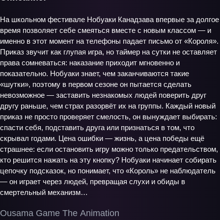
На школьном фестивале Нобуаки Канадзава впервые за долгое
время позволяет себе смеяться вместе с новым классом — и
именно в этот момент на телефоны падает письмо от «Короля».
Приказ звучит как глупая игра, но таймер на сутки не оставляет
права сомневаться: наказание приходит мгновенно и
показательно. Нобуаки знает, чем заканчиваются такие
«шутки», поэтому в первом сезоне он пытается сделать
невозможное — заставить незнакомых людей поверить друг
другу раньше, чем страх разорвёт их на группы. Каждый новый
приказ не просто проверяет смелость, он вынуждает выбирать:
спасти себя, подставить друга или признаться в том, что
скрывал годами. Цена ошибки — жизнь, а цена победы ещё
страшнее: если остановить игру можно только предательством,
кто решится нажать на эту кнопку? Нобуаки начинает собирать
цепочку подсказок, но понимает, что «Король» не наблюдатель
— он играет через людей, превращая слухи и обиды в
смертельный механизм…
Ousama Game The Animation