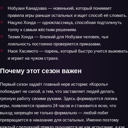
Нобуаки Канадзава — новенький, который понимает
правила игры раньше остальных и ищет способ её сломать.
Нацуко Хонда — одноклассница, способная подтолкнуть
толпу к самым жёстким решениям.
Тиэми Хонда — близкий для Нобуаки человек, чья
лояльность постоянно проверяется приказами.
Наоя Хасимото — парень, который быстро учится выживать
и играет на чужом страхе.
Почему этот сезон важен
Первый сезон задаёт главный нерв истории: «Король»
побеждает не силой, а тем, что заставляет людей делать
грязную работу своими руками. Здесь формируется логика
игры, появляется правило 24 часов и становится ясно, что
выход запрещён не только формально — любой побег
превращается в наказание для остальных. Именно поэтому
каждый следующий приказ ощущается не как испытание, а как