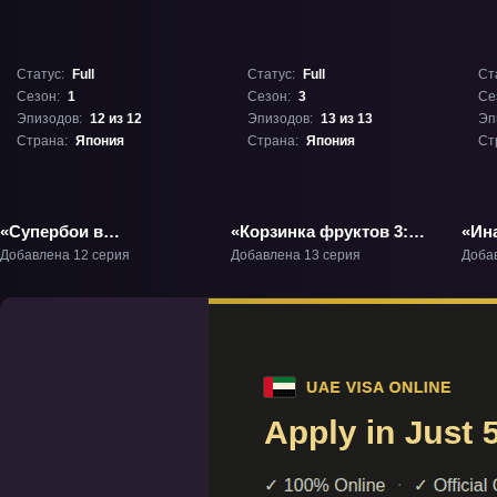
Статус:
Full
Статус:
Full
Ст
Сезон:
1
Сезон:
3
Се
Эпизодов:
12 из 12
Эпизодов:
13 из 13
Эп
Страна:
Япония
Страна:
Япония
Ст
«Супербои в
«Корзинка фруктов 3:
«Ин
повседневности» ТВ-1
Финал» ТВ-3
вол
Добавлена 12 серия
Добавлена 13 серия
Доба
ТВ-