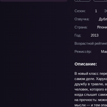
Сезон:
1
Э
Озвучка:
Дубл
Страна:
Япон
Год:
2013
Возрастной рейтинг
Режиссёр:
Мас
Описание:
В новый класс пере
самом деле. Харука
дружбу в травлю, а
человек, которого 
когда слышит самое
на прочность: можн
мысли — и тем опас