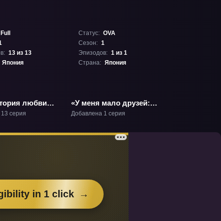
Full
Статус:
OVA
1
Сезон:
1
в:
13 из 13
Эпизодов:
1 из 1
Япония
Страна:
Япония
тория любви»
«У меня мало друзей:
Дополнение» ОВА-1
 13 серия
Добавлена 1 серия