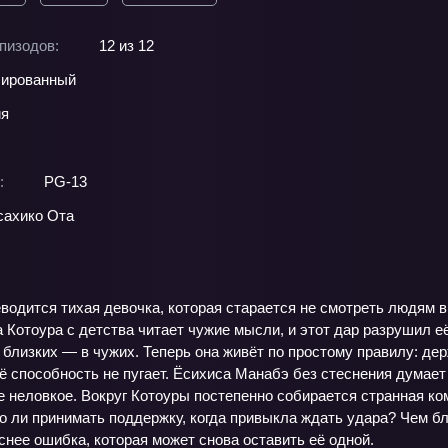
пизодов:
12 из 12
ированный
ия
:
PG-13
ахико Ота
водится тихая девочка, которая старается не смотреть людям 
 Котоура с детства читает чужие мысли, и этот дар разрушил е
 близких — в чужих. Теперь она живёт по простому правилу: де
её способность не пугает. Ёсихиса Манабэ без стеснения думает
 неловкое. Вокруг Котоуры постепенно собирается странная ко
о ли принимать поддержку, когда привыкла ждать удара? Чем б
нее ошибка, которая может снова оставить её одной.