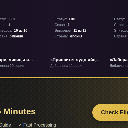
атус:
Full
Статус:
Full
Статус:
зон:
1
Сезон:
1
Сезон:
изодов:
10 из 10
Эпизодов:
11 из 11
Эпизодо
рана:
Япония
Страна:
Япония
Страна:
ари, лисицы и
«Приоритет чудо-яйца»
«Лабора
шебная любовь»
ТВ-1
ТВ-1
влена 10 серия
Добавлена 11 серия
Добавлена
1