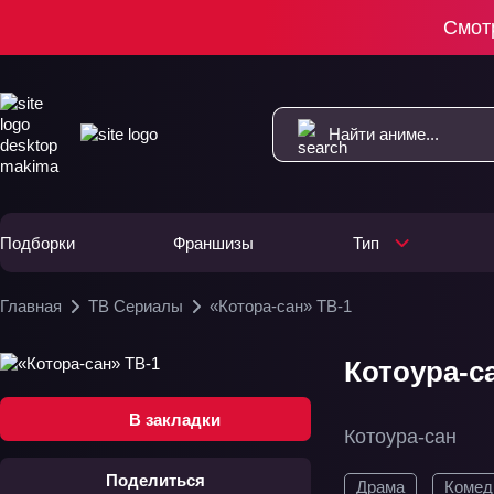
Смот
Подборки
Франшизы
Тип
Главная
ТВ Сериалы
«Котора-сан» ТВ-1
Котоура-са
В закладки
Котоура-сан
Поделиться
Драма
Комед