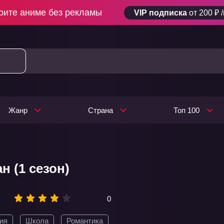
рите аниме без рекламы
VIP подписка
от 200 ₽ 
Жанр
Страна
Топ 100
н (1 сезон)
0
ия
Школа
Романтика