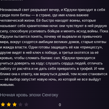
Незнакомый свет разрывает вечер, и Юдзуки приходит в себя
среди поля битвы — в стране, где имя клана важнее
человеческой жизни. Её быстро находят воины, которые
называют себя хранителями ночи: они чувствуют в ней редкую
силу, способную усиливать бойцов и менять исход войны. Пока
Юдзуки пытается понять, почему её вырвали из привычного
мира, вокруг сходятся амбиции великих домов, старые клятвы
и жажда власти. Одни готовы защищать её как «принцессу»,
другие видят в ней ключ к победе, а третьи охотятся за её
кровью, чтобы сломать баланс сил. Юдзуки приходится
учиться доверять на ходу: слушать сердца людей, отличать
заботу от расчёта и не дать себя превратить в трофей. И чем
ближе она к ответу, как вернуться домой, тем яснее становится
— её выбор запустит новую ночь, из которой не все выйдут
живыми.
Ночная кровь эпохи Сенгоку
0