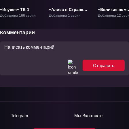
«Инуяся» ТВ-1
«Алиса в Стране
«Великие пом
Сердец:
Оды Нобуны» 
Добавлена 166 серия
Добавлена 1 серия
Добавлена 12 сер
Расчудесный Мир
Чудес» Фильм-1
Комментарии
Отправить
Telegram
Мы
Вконтакте