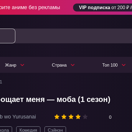
рите аниме без рекламы
VIP подписка
от 200 ₽ 
Жанр
Страна
Топ 100
1
рощает меня — моба (1 сезон)
b wo Yurusanai
0
кола
Комедия
Сэйнэн