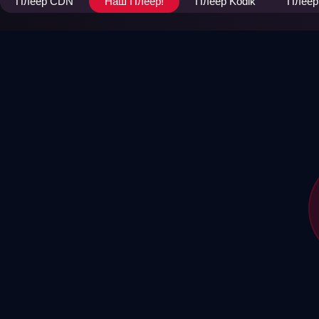
Плеер CDN
Наш Плеер!
Плеер Kodik
Плеер 