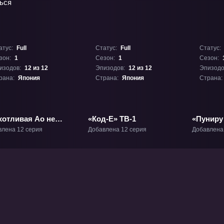
атус:
Full
Статус:
Full
Статус:
зон:
1
Сезон:
1
Сезон:
изодов:
12 из 12
Эпизодов:
12 из 12
Эпизодо
рана:
Япония
Страна:
Япония
Страна:
хотливая Ао не
«Код-Е» ТВ-1
«Пуниру
ет учиться» ТВ-1
слизь» Т
влена 12 серия
Добавлена 12 серия
Добавлена