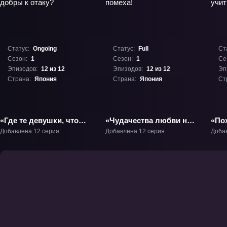
Статус:
Ongoing
Статус:
Full
Ст
Сезон:
1
Сезон:
1
Се
Эпизодов:
12 из 12
Эпизодов:
12 из 12
Эп
Страна:
Япония
Страна:
Япония
Ст
«Где те девушки, что
«Чудачества любви не
«По
были бы добры к
помеха!» ТВ-1
мож
Добавлена 12 серия
Добавлена 12 серия
Доба
отаку?» ТВ-1