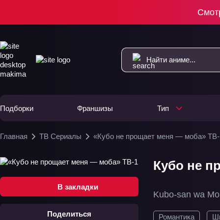
Смот
Подборки
Франшизы
Тип
Главная
ТВ Сериалы
«Кубо не прощает меня — моба» ТВ-
Кубо не п
В закладки
Kubo-san wa Mo
Поделиться
Романтика
Ш