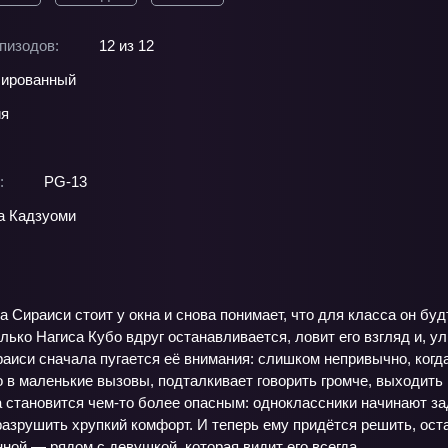
пизодов:
12 из 12
ированный
ия
:
PG-13
а Кадзуоми
 Сираиси стоит у окна и снова понимает, что для класса он буд
олько Нагиса Кубо вдруг останавливается, ловит его взгляд и,
раиси сначала пугается её внимания: слишком непривычно, когда
о в маленькие вызовы, подталкивает говорить громче, выходить
 становится чем‑то более опасным: одноклассники начинают за
азрушить хрупкий комфорт. И теперь ему придётся решить, ост
ной — рядом с девушкой, которая видит его всегда.