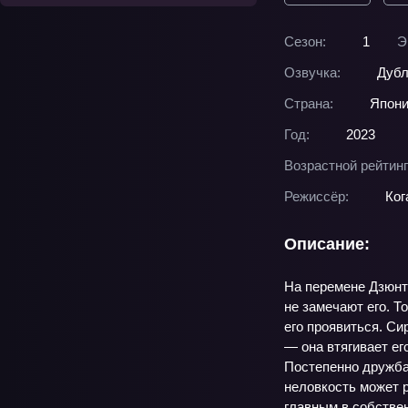
Сезон:
1
Э
Озвучка:
Дубл
Страна:
Япон
Год:
2023
Возрастной рейтинг
Режиссёр:
Ког
Описание:
На перемене Дзюнта
не замечают его. Т
его проявиться. Си
— она втягивает ег
Постепенно дружба
неловкость может р
главным в собствен