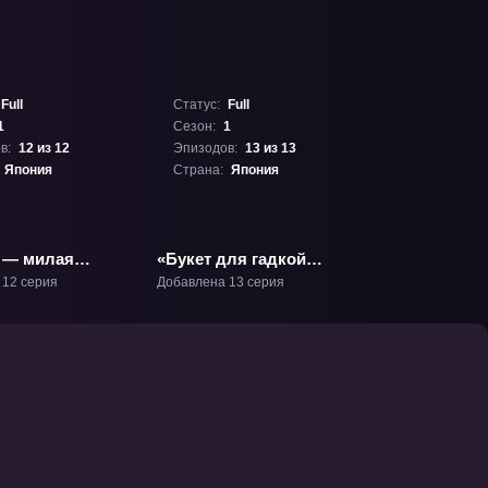
Full
Статус:
Full
1
Сезон:
1
в:
12 из 12
Эпизодов:
13 из 13
Япония
Страна:
Япония
 — милая
«Букет для гадкой
В-1
девочки» ТВ-1
 12 серия
Добавлена 13 серия