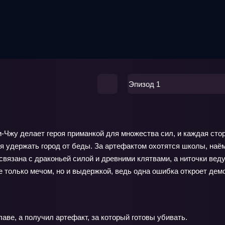
Эпизод 1
и‑Чжу делает героя приманкой для множества сил, и каждая сто
я удержать город от беды. За артефактом охотятся школы, наё
 связана с драконьей силой и древними клятвами, а ниточки вед
е только мечом, но и выдержкой, ведь одна ошибка откроет дем
аве, а получил артефакт, за который готовы убивать.