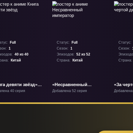
атус:
Full
Статус:
Full
Статус:
зон:
1
Сезон:
1
Сезон:
изодов:
40 из 40
Эпизодов:
52 из 52
Эпизодо
рана:
Китай
Страна:
Китай
Страна:
га девяти звёзд»
«Несравненный
«За черт
1
император» ТВ-1
небес» Т
влена 40 серия
Добавлена 52 серия
Добавлена