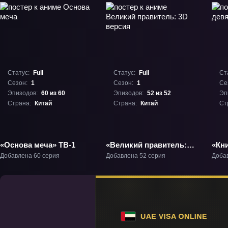
Статус:
Full
Статус:
Full
Ст
Сезон:
1
Сезон:
1
Се
Эпизодов:
60 из 60
Эпизодов:
52 из 52
Эп
Страна:
Китай
Страна:
Китай
Ст
«Основа меча» ТВ-1
«Великий правитель:
«Кни
3D версия» ТВ-1
ТВ-
Добавлена 60 серия
Добавлена 52 серия
Доба