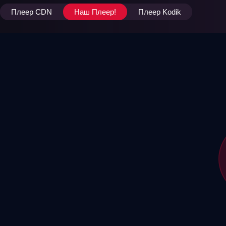
Плеер CDN
Наш Плеер!
Плеер Kodik