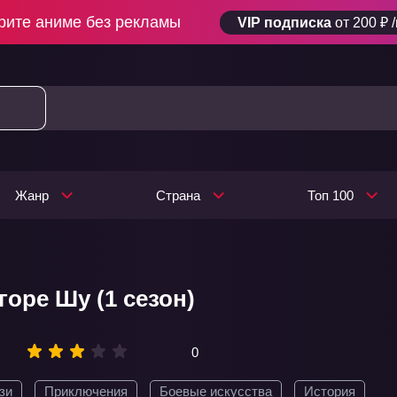
рите аниме без рекламы
VIP подписка
от 200 ₽ 
Жанр
Страна
Топ 100
горе Шу (1 сезон)
0
зи
Приключения
Боевые искусства
История