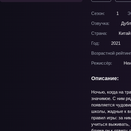
Сезон:
1
Э
Озвучка:
Дубл
Страна:
Китай
Год:
2021
Возрастной рейтинг
Режиссёр:
Неи
Описание:
Ночью, когда на тр
значимое. С ним ря
появляется чудови
школы, жадные к в
правил игры: за ни
учиться выживать, 
ближе он к ответу,