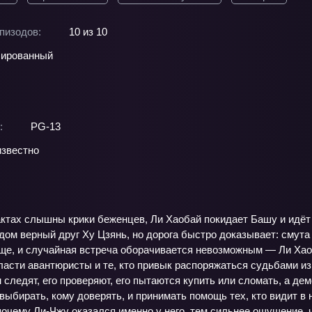
пизодов:
10 из 10
ированный
:
PG-13
звестно
актах слышны крики беженцев, Ли Хаобай покидает Башу и идёт к
дом верный друг Ху Цзянь, но дорога быстро доказывает: смута
ще, и случайная встреча оборачивается невозможным — Ли Хаоб
ласти авантюристы и те, кто привык распоряжаться судьбами и
м следят, его проверяют, его пытаются купить или сломать, а д
выбирать, кому доверять, и принимать помощь тех, кто видит в
 почему Ли‑Чжу оказался именно у него, тем сильнее ощущение, ч