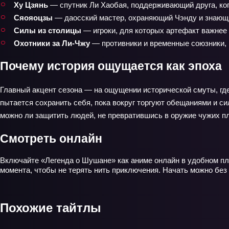
Ху Цзянь
— спутник Ли Хаобая, поддерживающий друга, ког
Сяояоцзы
— даосский мастер, охраняющий Чэнду и знающи
Силы из столицы
— игроки, для которых артефакт важнее
Охотники за Ли‑Чжу
— противники и временные союзники, 
Почему история ощущается как эпоха
Главный акцент сезона — на ощущении исторической смуты, где
пытается сохранить себя, пока вокруг торгуют обещаниями и си
можно ли защитить людей, не превратившись в оружие чужих п
Смотреть онлайн
Включайте «Легенда о Шушане» как аниме онлайн в удобном пле
момента, чтобы не терять нить приключения. Начать можно без 
Похожие тайтлы