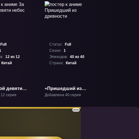
Full
Статус:
Full
1
Сезон:
1
в:
12 из 12
Эпизодов:
40 из 40
Китай
Страна:
Китай
ой девяти
«Пришедший из
В-1
древности» ТВ-1
 12 серия
Добавлена 40 серия