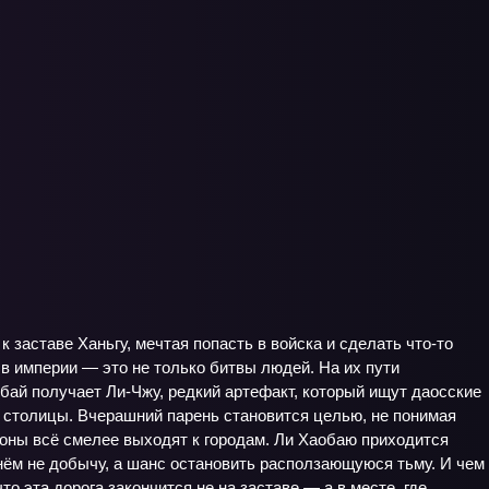
 заставе Ханьгу, мечтая попасть в войска и сделать что‑то
 в империи — это не только битвы людей. На их пути
ай получает Ли‑Чжу, редкий артефакт, который ищут даосские
з столицы. Вчерашний парень становится целью, не понимая
емоны всё смелее выходят к городам. Ли Хаобаю приходится
 нём не добычу, а шанс остановить расползающуюся тьму. И чем
то эта дорога закончится не на заставе — а в месте, где