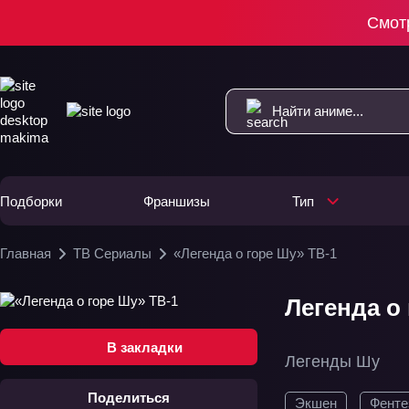
Смот
Подборки
Франшизы
Тип
Главная
ТВ Сериалы
«Легенда о горе Шу» ТВ-1
Легенда о 
В закладки
Легенды Шу
Поделиться
Экшен
Фенте