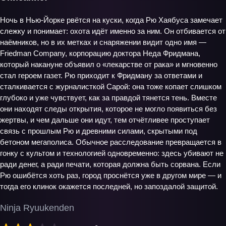
Ночь в Нью‑Йорке рвётся на куски, когда Рю Хаябуса замечает
слежку и понимает: охота идёт именно за ним. Он отбивается от
наёмников, но в их метках и снаряжении видит одно имя —
Friedman Company, корпорацию доктора Неда Фридмана,
который накануне объявил о «лекарстве от рака» и мгновенно
стал героем газет. Рю приходит к Фридману за ответами и
сталкивается с журналисткой Сарой: она тоже копает слишком
глубоко и уже чувствует, как за правдой тянется тень. Вместе
они находят следы открытия, которое не могло появиться без
жертвы, и чем дальше они идут, тем отчётливее проступает
связь с прошлым Рю и древними силами, скрытыми под
бетоном мегаполиса. Обычное расследование превращается в
гонку с культом и технологией одновременно: здесь убивают не
ради денег, а ради печати, которая должна быть сорвана. Если
Рю ошибётся хоть раз, город проснётся уже в другом мире — и
тогда его клинок окажется последней, но запоздалой защитой.
Ninja Ryuukenden