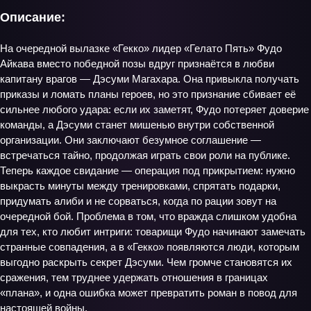
Описание:
На очередной вылазке «Гекко» лидер «Гелато Пять» Фудо
Айкава вместо победной позы вдруг признаётся в любви
капитану врагов — Дэсуми Магахара. Она привыкла получать
приказы и ломать планы героев, но это признание сбивает её
сильнее любого удара: если их заметят, Фудо потеряет доверие
команды, а Дэсуми станет мишенью внутри собственной
организации. Они заключают безумное соглашение —
встречаться тайно, продолжая играть свои роли на публике.
Теперь каждое свидание — операция под прикрытием: нужно
выкрасть минуты между тренировками, спрятать подарки,
придумать алиби и не сорваться, когда по рации зовут на
очередной бой. Проблема в том, что вражда слишком удобна
для тех, кто любит интриги: товарищи Фудо начинают замечать
странные совпадения, а в «Гекко» появляются люди, которым
выгодно раскрыть секрет Дэсуми. Чем громче становятся их
сражения, тем труднее удержать отношения в границах
«плана», и одна ошибка может превратить роман в повод для
настоящей войны.