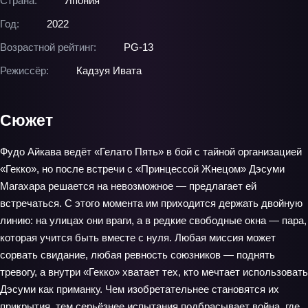
Страна:
Япония
Год:
2022
Возрастной рейтинг:
PG-13
Режиссёр:
Кадзуя Ивата
Сюжет
Фудо Айкава ведёт «Гелато Пять» в бой с тайной организацией
«Гекко», но после встречи с «Принцессой Жнецом» Дэсуми
Магахара решается на невозможное — предлагает ей
встречаться. С этого момента им приходится держать двойную
линию: на улицах они враги, а в редкие свободные окна — пара,
которая учится быть вместе с нуля. Любая миссия может
сорвать свидание, любая ревность союзников — поднять
тревогу, а внутри «Гекко» хватает тех, кто мечтает использовать
Дэсуми как приманку. Чем изобретательнее становятся их
прикрытия, тем серьёзнее испытания подбрасывает война, где