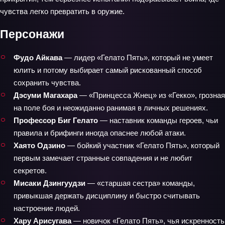
чувства легко превратить в оружие.
Персонажи
Фудо Айкава
— лидер «Гелато Пять», который не умеет
юлить и потому выбирает самый рискованный способ
сохранить чувства.
Дэсуми Магахара
— «Принцесса Жнец» из «Гекко», грозная
на поле боя и неожиданно ранимая в личных решениях.
Профессор Биг Гелато
— наставник команды героев, чьи
правила и брифинги иногда опаснее любой атаки.
Хаято Одзино
— бойкий участник «Гелато Пять», который
первым замечает странные совпадения и не любит
секретов.
Мисаки Дзингуудзи
— «старшая сестра» команды,
привыкшая держать дисциплину и быстро считывать
настроение людей.
Хару Арисугава
— новичок «Гелато Пять», чья искренность