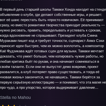
В первый день старшей школы Тамаки Хонда находит на стенде
объявление о клубе, где делают собственные игры, и решает:
вот её шанс перестать быть «просто новичком». Её принимают
сразу, но вместо романтики творчества приходит реальность —
нужно рисовать, править, переделывать и успевать к срокам,
когда вдохновение не спрашивают. Президент клуба Сиина
Мураками пишет код и требует точности, сценарист Аямэ Сэки
приносит идеи быстрее, чем их можно воплотить, а композитор
Каё Фудзикава ждёт готовых сцен для музыки. Тамаки мечтает
доказать, что умеет больше, чем копировать чужие работы, но
любая критика бьёт по рукам, и она начинает сомневаться в
своём таланте. Если они не выпустят демо вовремя, проект
развалится, а клуб потеряет право существовать, и тогда её
«новая жизнь» закончится, не начавшись. Тамаки берётся за
первую серьёзную иллюстрацию — и понимает, что эта магия не
про чудо, а про упорство, которое выдерживает давление…
Stella no Mahou