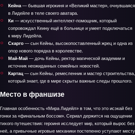
Кейна
— бывшая игрокиня и «Великий мастер», очнувшаяся
в Лидейле в теле своего аватара.
Ки
— искусственный интеллект‑помощник, который
сопровождал Кеину ещё в больнице и умеет подключаться
к миру Лидейла.
Скарго
— сын Кейны, высокопоставленный жрец и одна из
опор нового порядка в королевстве.
Май-Май
— дочь Кейны, ректор магической академии и
источник неожиданных семейных новостей.
Картац
— сын Кейны, ремесленник и мастер строительства,
который знает, где в мире скрыты важные следы прошлого.
Место в франшизе
Главная особенность «Мира Лидейл» в том, что это исэкай без
гонки за «финальным боссом». Сериал держится на ощущении
тихого путешествия: героиня исследует мир, который вырос без
неё, а привычные игровые механики постепенно уступают месту