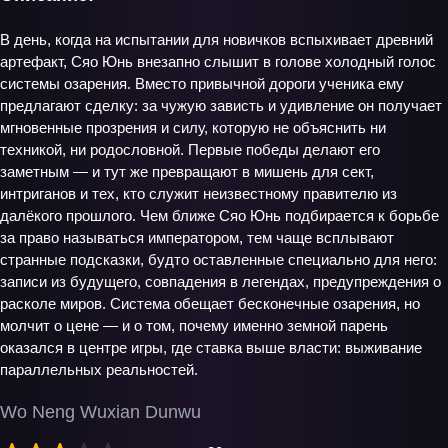
В день, когда на испытании для новичков вспыхивает древний
артефакт, Сяо Юнь внезапно слышит в голове холодный голос
системы озарения. Вместо привычной дороги ученика ему
предлагают сделку: за чужую зависть и удивление он получает
мгновенные прозрения и силу, которую не объяснить ни
техникой, ни родословной. Первые победы делают его
заметным — и тут же превращают в мишень для сект,
интриганов и тех, кто служит неизвестному правителю из
далёкого прошлого. Чем ближе Сяо Юнь подбирается к борьбе
за право называться императором, тем чаще всплывают
странные подсказки, будто оставленные специально для него:
записи из будущего, совпадения в легендах, предупреждения о
расколе миров. Система обещает бесконечные озарения, но
молчит о цене — и о том, почему именно земной парень
оказался в центре игры, где ставка выше власти: выживание
параллельных реальностей.
Wo Neng Wuxian Dunwu