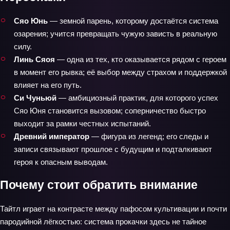
Сяо Юнь
— земной парень, которому достаётся система
озарения; учится превращать чужую зависть в реальную
силу.
Линь Сяоя
— одна из тех, кто оказывается рядом с героем
в момент его рывка; её выбор между страхом и поддержкой
влияет на его путь.
Си Чуньюй
— амбициозный практик, для которого успех
Сяо Юня становится вызовом; соперничество быстро
выходит за рамки честных испытаний.
Древний император
— фигура из легенд; его следы и
записи связывают прошлое с будущим и подталкивают
героя к опасным выводам.
Почему стоит обратить внимание
Тайтл играет на контрасте между пафосом культивации и почти
пародийной лёгкостью: система прокачки здесь не тайное