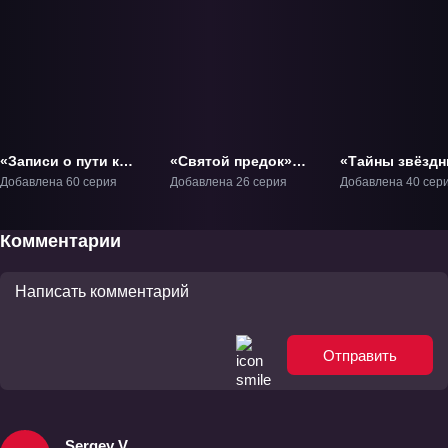
«Записи о пути к
«Святой предок»
«Тайны звёзд
вознесению» ТВ-1
ТВ-1
искусств» ТВ-1
Добавлена 60 серия
Добавлена 26 серия
Добавлена 40 сер
Комментарии
Отправить
Sergey V.