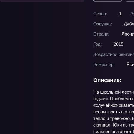
Сезон:
1
Э
Озвучка:
Дубл
Страна:
Япон
Год:
2015
Возрастной рейтинг
Режиссёр:
Ёси
Описание:
На школьной лестн
годами. Проблема в
«случайно» оказать
неопытность в отно
тепло и тревожно. 
скандал. Юки пытае
сильнее она хочет 