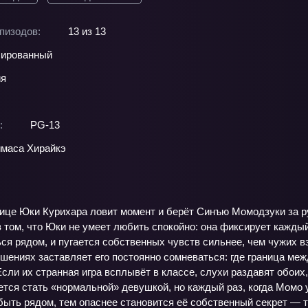
пизодов:
13 из 13
ированный
ия
:
PG-13
маса Хирайкэ
ице Юки Курихара ловит момент и берёт Синъю Момодзуки за ру
 том, что Юки не умеет любить спокойно: она фиксирует каждый
ся рядом, и пугается собственных чувств сильнее, чем чужих в
шениях заставляет его постоянно сомневаться: где граница ме
Если их странная игра всплывёт в классе, слухи раздавят обоих
тся стать «нормальной» девушкой, но каждый раз, когда Момо у
быть рядом, тем опаснее становится её собственный секрет — 