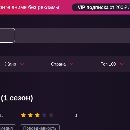
рите аниме без рекламы
VIP подписка
от 200 ₽ 
Жанр
Страна
Топ 100
(1 сезон)
а
0
омедия
Повседневность