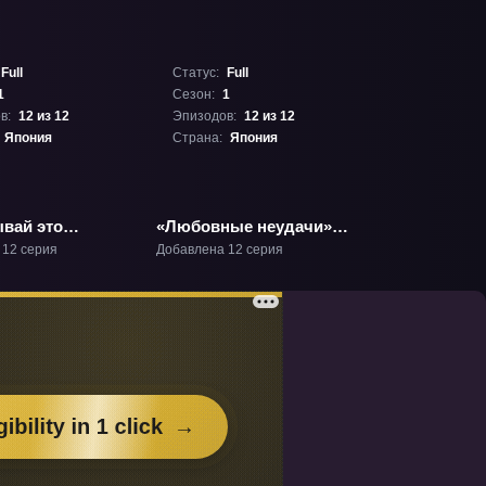
Full
Статус:
Full
1
Сезон:
1
в:
12 из 12
Эпизодов:
12 из 12
Япония
Страна:
Япония
ывай это
«Любовные неудачи»
!» ТВ-1
ТВ-1
 12 серия
Добавлена 12 серия