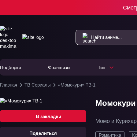
Смот
Подборки
Франшизы
Тип
Главная
ТВ Сериалы
«Момокури» ТВ-1
Момокури 
В закладки
Момо и Курихар
Поделиться
Романтика
К