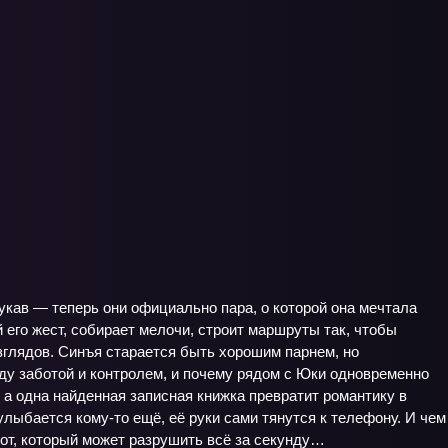
кав — теперь они официально пара, о которой она мечтала
 его жест, собирает мелочи, строит маршруты так, чтобы
зглядов. Синъя старается быть хорошим парнем, но
жду заботой и контролем, и почему рядом с Юки одновременно
, а одна найденная записная книжка превратит романтику в
лыбается кому-то ещё, её руки сами тянутся к телефону. И чем
тот, который может разрушить всё за секунду…