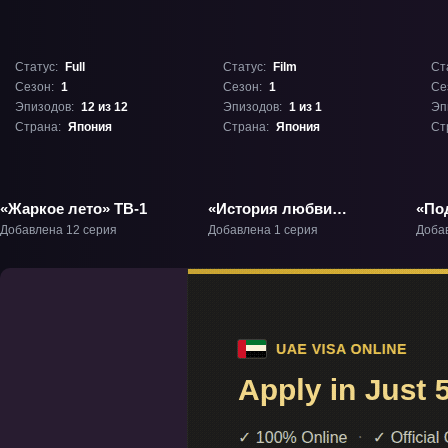
Статус:
Full
Статус:
Film
Ст
Сезон:
1
Сезон:
1
Се
Эпизодов:
12 из 12
Эпизодов:
1 из 1
Эп
Страна:
Япония
Страна:
Япония
Ст
«Жаркое лето» ТВ-1
«История любви
«По
Тамако» Фильм-1
Така
Добавлена 12 серия
Добавлена 1 серия
Доба