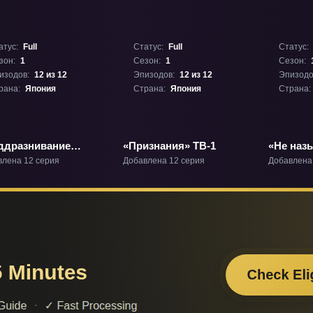
атус:
Full
Статус:
Full
Статус:
зон:
1
Сезон:
1
Сезон:
изодов:
12 из 12
Эпизодов:
12 из 12
Эпизодо
рана:
Япония
Страна:
Япония
Страна:
ддразнивание
«Признания» ТВ-1
«Не наз
ги» ТВ-1
любовью
влена 12 серия
Добавлена 12 серия
Добавлена