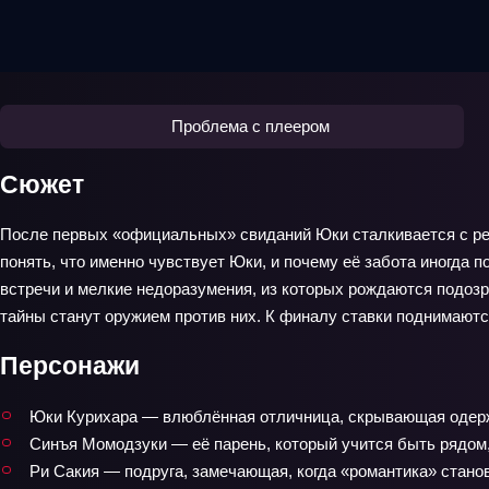
Проблема с плеером
Сюжет
После первых «официальных» свиданий Юки сталкивается с реа
понять, что именно чувствует Юки, и почему её забота иногда 
встречи и мелкие недоразумения, из которых рождаются подозре
тайны станут оружием против них. К финалу ставки поднимаютс
Персонажи
Юки Курихара — влюблённая отличница, скрывающая одер
Синъя Момодзуки — её парень, который учится быть рядом,
Ри Сакия — подруга, замечающая, когда «романтика» стано