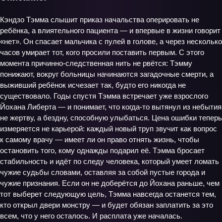
Кэндзо Тэмма слышит приказ начальства оперировать не
ребёнка, а влиятельного пациента — и впервые в жизни говорит
«нет». Он спасает мальчика с пулей в голове, а через несколько
часов умирает тот, кого просили поставить первым. С этого
момента причинно‑следственная нить не рвётся: Тэмму
понижают, вокруг больницы начинаются загадочные смерти, а
выживший ребёнок исчезает так, будто его никогда не
существовало. Годы спустя Тэмма встречает уже взрослого
Йохана Либерта — и понимает, что когда‑то вытянул из небытия
не жертву, а бездну, способную улыбаться. Цена ошибки теперь
измеряется не карьерой: каждый новый труп звучит как вопрос
к самому врачу — имеет ли он право отнять жизнь, чтобы
остановить того, кому однажды подарил её. Тэмма бросает
стабильность и идёт по следу человека, который умеет ломать
чужие судьбы словами, оставляя за собой пустые города и
чужие признания. Если он не доберётся до Йохана раньше, чем
тот выберет следующую цель, Тэмма навсегда останется тем,
кто открыл двери монстру — и будет обязан заплатить за это
всем, что у него осталось. И расплата уже началась.