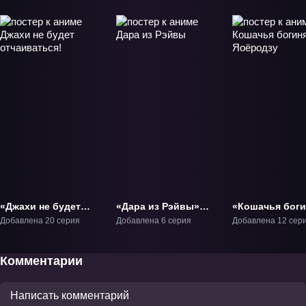
«Джахи не будет
«Дара из Рэйвы»
«Кошачья боги
отчаиваться!» ТВ-1
ТВ-1
Яоёродзу» ТВ-
Добавлена 20 серия
Добавлена 6 серия
Добавлена 12 сер
Комментарии