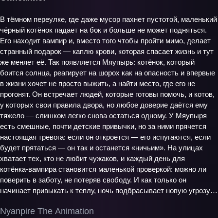
В тёмном переулке, где даже мусор пахнет пустотой, маленький
чёрный котёнок падает на бок и больше не может подняться.
Его находит вампир и, вместо того чтобы пройти мимо, делает
странный подарок — каплю крови, которая спасает жизнь и тут
же меняет её. Так появляется Мяупырь: котёнок, который
боится солнца, реагирует на шорох как на опасность и впервые
в жизни хочет не просто выжить, а найти место, где его не
прогонят. Он встречает людей, которые готовы помочь, и котов,
у которых свои правила двора, но любое доверие даётся ему
тяжело — слишком легко снова остаться одному. У Мяупыря
есть смешные, почти детские привычки, но за ними прячется
настоящая тревога: если он откроется — его испугаются, если
будет прятаться — он так и останется «ничьим». На улицах
хватает тех, кто не любит чужаков, и каждый день для
котёнка‑вампира становится маленькой проверкой: можно ли
поверить в заботу, не потеряв свободу. И как только он
начинает привыкать к теплу, ночь подбрасывает новую угрозу…
Nyanpire The Animation