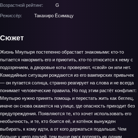
Возрастной рейтинг:
G
Режиссёр:
Такахиро Ёсимацу
Сюжет
Жизнь Мяупыря постепенно обрастает знакомыми: кто-то
пытается накормить его и приютить, кто-то относится к нему с
подозрением, а дворовые коты проверяют, «свой» он или нет.
Комедийные ситуации рождаются из его вампирских привычек
— он пугается солнца, странно реагирует на слова и не всегда
понимает человеческие правила. Но под этим растёт конфликт:
Мяупырю нужно принять помощь и перестать жить как беглец,
иначе он снова окажется на улице, где опасность приходит без
предупреждения. Появляются те, кто хочет использовать его
необычность, и те, кто боится её, и котёнок вынужден
выбирать, к кому идти, а от кого держаться подальше. Чем
больше у него друзей, тем выше риск потерять их одним