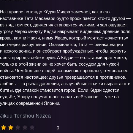
На турнире по кэндо Кёдзи Миура замечает, как в его
наставнике Татэ Масанари будто просыпается кто-то другой —
взгляд темнеет, движения становятся чужими, и зал ощущает
угрозу. Через минуту Кёдзи накрывает видением: древние поля,
кровь, камни Наски, и имя Явару, который мечтает «очистить»
мир через разрушение. Оказывается, Татэ — реинкарнация
инкского воина, и он собирает пробуждённых, чтобы вернуть
силы природы себе в руки. А Кёдзи — его старый враг Билка,
только в этой жизни он не хочет быть сосудом для чужой
войны. Чем больше людей вспоминают прошлое, тем опаснее
становится настоящее: друзья превращаются в противников,
любовь — в рычаг давления, а случайные стычки вырастают в
битвы, где ставкой становится город. Если Кёдзи сдастся
судьбе, Явару получит шанс начать всё заново — уже на
улицах современной Японии.
Jikuu Tenshou Nazca
0