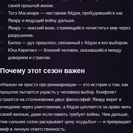
своей прошлой жизни.
Татэ Масанари — наставник Кёдзи, пробудившийся как
Явару и ведущий войну дальше.
Явару — инкский воин, стремящийся «очистить» мир через
разрушение.
Билка — дух прошлого, связанный с Кёдзи и его выбором.
Юка Киритакэ — близкий человек, оказавшийся между
доверием и страхом.
Почему этот сезон важен
«Назка» не просто про реинкарнации — это история о том, как
прошлое пытается украсть у человека выбор. Конфликт
строится на столкновении двух философий: Явару верит в
очищение через уничтожение, а Кёдзи цепляется за право жить
своей жизнью, даже если память требует войны. Чем дальше,
тем сильнее сезон раскрывает цену «судьбы» — и превращает
миф в личную ответственность.