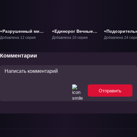
«Разрушенный мир:
«Единорог Вечные
«Подозритель
Проклятие святого
воины» ТВ-1
Церера» ТВ-1
Добавлена 12 серия
Добавлена 10 серия
Добавлена 24 сер
рыцаря» ТВ-1
Комментарии
Отправить