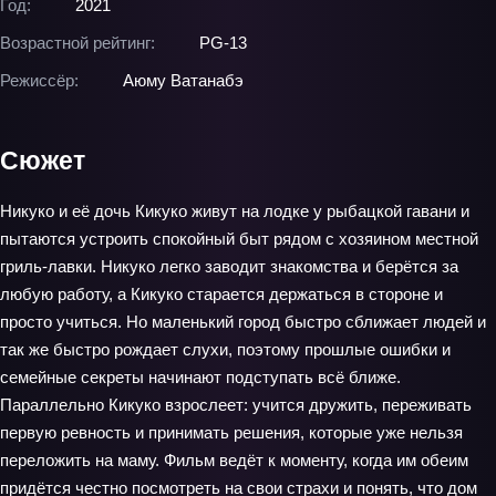
Год:
2021
Возрастной рейтинг:
PG-13
Режиссёр:
Аюму Ватанабэ
Сюжет
Никуко и её дочь Кикуко живут на лодке у рыбацкой гавани и
пытаются устроить спокойный быт рядом с хозяином местной
гриль-лавки. Никуко легко заводит знакомства и берётся за
любую работу, а Кикуко старается держаться в стороне и
просто учиться. Но маленький город быстро сближает людей и
так же быстро рождает слухи, поэтому прошлые ошибки и
семейные секреты начинают подступать всё ближе.
Параллельно Кикуко взрослеет: учится дружить, переживать
первую ревность и принимать решения, которые уже нельзя
переложить на маму. Фильм ведёт к моменту, когда им обеим
придётся честно посмотреть на свои страхи и понять, что дом