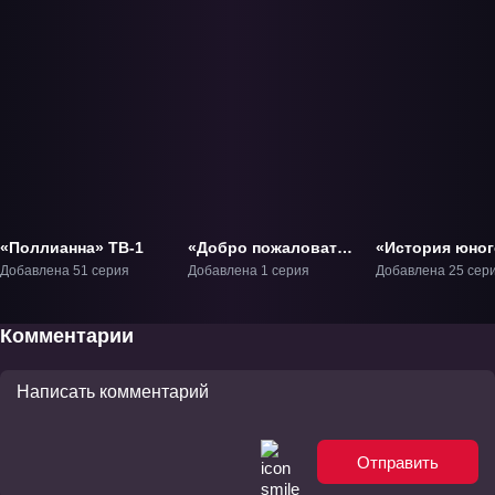
«Поллианна» ТВ-1
«Добро пожаловать
«История юног
на вискарню
Ханады» ТВ-1
Добавлена 51 серия
Добавлена 1 серия
Добавлена 25 сер
Комады» Фильм-1
Комментарии
Отправить