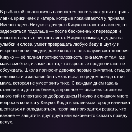
В рыбацкой гавани жизнь начинается рано: запах угля от гриль-
лавки, крики чаек и катера, которые покачиваются у причала.
Именно здесь Никуко с дочерью Кикуко пытаются наконец-то
задержаться подольше — после бесконечных переездов и
попыток начать с чистого листа. Никуко громкая, щедрая на
улыбки и слова, умеет превращать любую беду в шутку и
искренне верит людям, даже когда те не заслуживают доверия.
Кикуко — её полная противоположность: она молчит там, где
мама смеётся, и замечает то, что взрослые предпочитают не
обсуждать. Школа приносит девочке первые симпатии, стыд за
неловкости и желание быть «как все», но рядом всегда стоит
мама, которая не умеет жить тихо. С каждым днём гавань
становится для них ближе, а прошлое — опаснее: слишком
много тайн спрятано за добродушием Никуко и слишком много
вопросов копится у Кикуко. Когда в маленьком городе начинают
шептаться и оглядываться, героиням приходится решать, что
важнее — защитить друг друга или наконец-то сказать правду
вслух.