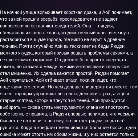
На ночной улице вспыхивает короткая драка, и Аой понимает,
что за ней пришли всерьёз: преследователи не задают
вопросов и не оставляют свидетелей. Она — ниндзя,
сбежавшая из своего клана, и единственный шанс исчезнуть —
раствориться в шуме города, где никто не верит в древние
техники. Почти случайно Аой вытаскивает из беды Рюдзи,
мелкого якудза, который привык решать проблемы связями, а
не прыжками по крышам. Он должен был просто «передать
пакет», но оказался между чужими интересами и теперь сам
стал мишенью. Их сделка кажется простой: Рюдзи помогает
Аой спрятаться, Аой отбивает атаки, пока он ищет, кто
подставил его семью. Но чем дольше они держатся вместе, тем
яснее: городом управляют не только деньги и страх, а ещё и
старые клятвы, которые тянутся из теней. Аой приходится
выбирать — снова стать инструментом клана или построить
собственные правила, а Рюдзи впервые понимает, что «семья»
бывает не по крови, а по тому, кто встаёт рядом, когда всё
рушится. Когда в конфликт вмешиваются большие боссы, одна
ошибка может стоить им обоим жизни, и у них остаётся только