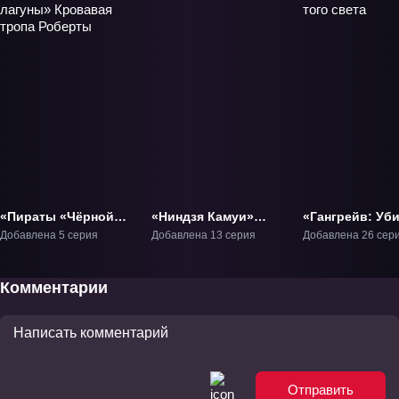
«Пираты «Чёрной
«Ниндзя Камуи»
«Гангрейв: Уб
лагуны» Кровавая
ТВ-1
того света» ТВ
Добавлена 5 серия
Добавлена 13 серия
Добавлена 26 сер
тропа Роберты»
ОВА-1
Комментарии
Отправить