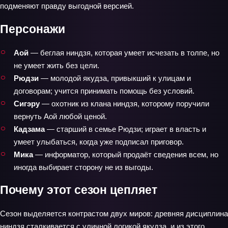
подменяют правду выгодной версией.
Персонажи
Аой
— беглая ниндзя, которая умеет исчезать в толпе, но
не умеет жить без цели.
Рюдзи
— молодой якудза, привыкший к улицам и
договорам; учится принимать помощь без условий.
Сигэру
— охотник из клана ниндзя, которому поручили
вернуть Аой любой ценой.
Кадзама
— старший в семье Рюдзи; играет в власть и
умеет улыбаться, когда уже подписал приговор.
Мика
— информатор, который продаёт сведения всем, но
иногда выбирает сторону не из выгоды.
Почему этот сезон цепляет
Сезон выделяется контрастом двух миров: древняя дисциплина
ниндзя сталкивается с уличной логикой якудза, и из этого