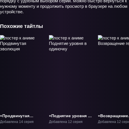
порядку с удобным выбором серии. Можно быстро вернуться к
нужному моменту и продолжить просмотр в браузере на любом
устройстве.
Похожие тайтлы
«Продвинутая
«Поднятие уровня в
«Возвращение
эволюция» ТВ-1
одиночку» ТВ-1
героя» ТВ-1
Добавлена 14 серия
Добавлена 12 серия
Добавлена 12 сер