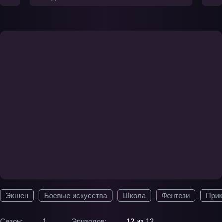
Экшен
Боевые искусства
Школа
Фентези
При
Сезон:
1
Эпизодов:
12 из 12