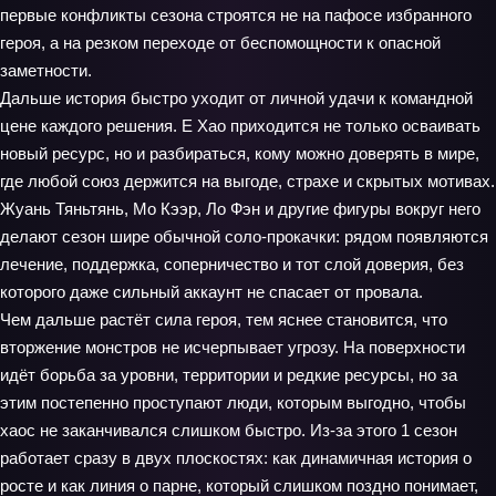
первые конфликты сезона строятся не на пафосе избранного
героя, а на резком переходе от беспомощности к опасной
заметности.
Дальше история быстро уходит от личной удачи к командной
цене каждого решения. Е Хао приходится не только осваивать
новый ресурс, но и разбираться, кому можно доверять в мире,
где любой союз держится на выгоде, страхе и скрытых мотивах.
Жуань Тяньтянь, Мо Кээр, Ло Фэн и другие фигуры вокруг него
делают сезон шире обычной соло-прокачки: рядом появляются
лечение, поддержка, соперничество и тот слой доверия, без
которого даже сильный аккаунт не спасает от провала.
Чем дальше растёт сила героя, тем яснее становится, что
вторжение монстров не исчерпывает угрозу. На поверхности
идёт борьба за уровни, территории и редкие ресурсы, но за
этим постепенно проступают люди, которым выгодно, чтобы
хаос не заканчивался слишком быстро. Из-за этого 1 сезон
работает сразу в двух плоскостях: как динамичная история о
росте и как линия о парне, который слишком поздно понимает,