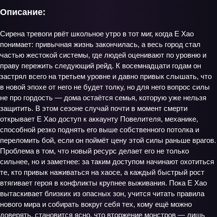
Описание:
Сирена тревоги рвёт школьное утро в тот миг, когда Е Хао
понимает: привычная жизнь закончилась, а весь город стал
частью жестокой системы, где людей оценивают по уровню и
праву пережить следующий рейд. К восемнадцати годам он
застрял всего на третьем уровне и давно привык слышать, что
в новой эпохе от него не будет толку, но для него вопрос силы
не про гордость — дома остаётся семья, которую уже нельзя
защитить. В этом сезоне случай почти в момент смерти
открывает Е Хао доступ к аккаунту Повелителя, механике,
способной резко поднять его выше собственного потолка и
переломить бой, если он поймёт цену этой силы раньше врагов.
Проблема в том, что новый ресурс делает его не только
сильнее, но и заметнее: за таким доступом начинают охотиться
те, кто привык наживаться на хаосе, а каждый быстрый рост
втягивает героя в конфликты крупнее выживания. Пока Е Хао
вытаскивает близких из опасных зон, учится читать правила
нового мира и собирать вокруг себя тех, кому ещё можно
доверять, становится ясно, что вторжение монстров — лишь