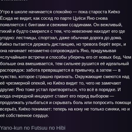
Утро в школе начинается спокойно — пока староста Киёко
Ёсида не видит, как сосед по парте Цуёси Яно снова
появляется с бинтами и свежими ссадинами. Он вежливый,
тихий и будто смирился с тем, что невезение находит его где
угодно: лестницы, спортзал, даже обычная дорога до дома.
Киёко пытается держать дистанцию, но тревога берёт верх, и
она начинает незаметно сопровождать Яно, придумывая
«случайные» встречи и способы уберечь его от новых бед. Чем
больше она вмешивается, тем сильнее рушится её идеальный
распорядок: забота превращается в привычку, а затем — в
чувство, которое страшно признать. Окружающие смеются над
её чрезмерной опекой, но Киёко видит то, чего не замечают
другие: Яно тоже устал притворяться, что всё в порядке. И
когда очередной инцидент ставит его перед выбором —
продолжать улыбаться и скрывать боль или попросить помощи
всерьёз, Киёко понимает: теперь на кону не только синяки, но и
её собственное сердце.
Yano-kun no Futsuu no Hibi