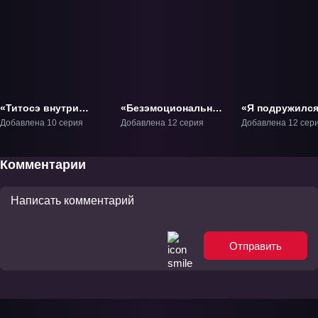
«Титосэ внутри
«Безэмоциональная
«Я подружился
бутылки рамунэ»
Касивада и
второй самой
Добавлена 10 серия
Добавлена 12 серия
Добавлена 12 сер
ТВ-1
эмоциональный
симпатичной
Ота» ТВ-1
девушкой в кл
ТВ-1
Комментарии
Отправить