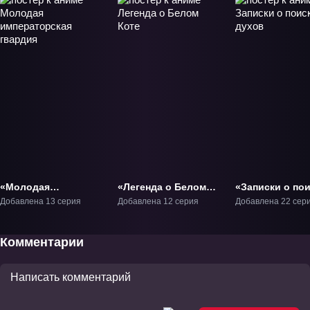
«Молодая
«Легенда о Белом
«Записки о по
императорская
Коте» ТВ-1
духов» ТВ-1
Добавлена 13 серия
Добавлена 12 серия
Добавлена 22 сер
гвардия» ТВ-1
Комментарии