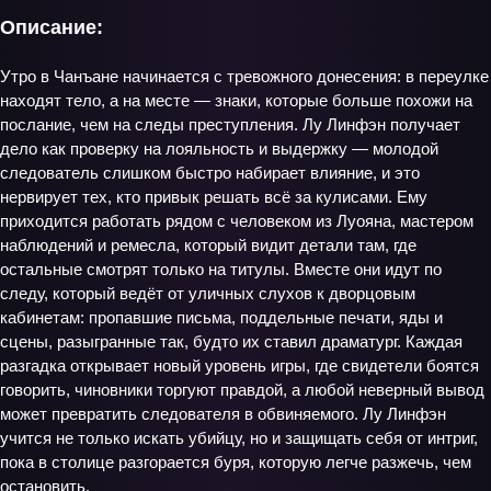
Описание:
Утро в Чанъане начинается с тревожного донесения: в переулке
находят тело, а на месте — знаки, которые больше похожи на
послание, чем на следы преступления. Лу Линфэн получает
дело как проверку на лояльность и выдержку — молодой
следователь слишком быстро набирает влияние, и это
нервирует тех, кто привык решать всё за кулисами. Ему
приходится работать рядом с человеком из Луояна, мастером
наблюдений и ремесла, который видит детали там, где
остальные смотрят только на титулы. Вместе они идут по
следу, который ведёт от уличных слухов к дворцовым
кабинетам: пропавшие письма, поддельные печати, яды и
сцены, разыгранные так, будто их ставил драматург. Каждая
разгадка открывает новый уровень игры, где свидетели боятся
говорить, чиновники торгуют правдой, а любой неверный вывод
может превратить следователя в обвиняемого. Лу Линфэн
учится не только искать убийцу, но и защищать себя от интриг,
пока в столице разгорается буря, которую легче разжечь, чем
остановить.