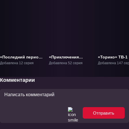
«Последний период:
«Приключения
«Торико» ТВ-1
История
короля Бита» ТВ-1
Добавлена 12 серия
Добавлена 52 серия
Добавлена 147 се
бесконечной
спирали» ТВ-1
Комментарии
Отправить