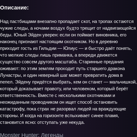
Описание:
Над пастбищами внезапно пропадает скот, на тропах остаются
чужие следы, а ночами воздух будто трещит от надвигающейся
беды. Юный Эйден уверен: если он поймает виновника, его
наконец признают настоящим охотником. Но в деревню
приходит гость из Гильдии — Юлиус — и быстро даёт понять,
что мелкие следы лишь приманка, а впереди движется
существо совсем другого масштаба. Старинные предания
оживают: по этим землям проходит путь старшего дракона
Лунастры, и один неверный шаг может превратить дома в
пепел. Эйдену придётся выбрать, кем он станет — мальчишкой,
который доказывает правоту, или человеком, который берёт
ответственность. Вместе с несколькими охотниками и
неожиданным проводником он ищет способ остановить
катастрофу, пока страх не разорвал людей на враждующие
стороны. И когда на горизонте вспыхивает синее пламя,
становится ясно: отступать уже некуда.
Monster Hunter: Легенды