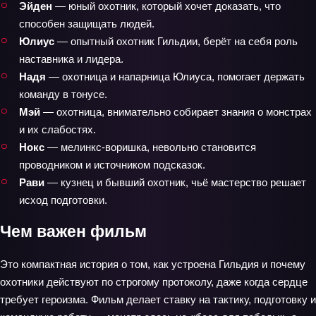
Эйден
— юный охотник, который хочет доказать, что
способен защищать людей.
Юлиус
— опытный охотник Гильдии, берёт на себя роль
наставника и лидера.
Надя
— охотница и напарница Юлиуса, помогает держать
команду в тонусе.
Мэй
— охотница, внимательно собирает знания о монстрах
и их слабостях.
Нокс
— мелинкс-воришка, невольно становится
проводником и источником подсказок.
Рави
— кузнец и бывший охотник, чьё мастерство решает
исход подготовки.
Чем важен фильм
Это компактная история о том, как устроена Гильдия и почему
охотники действуют по строгому протоколу, даже когда сердце
требует героизма. Фильм делает ставку на тактику, подготовку и