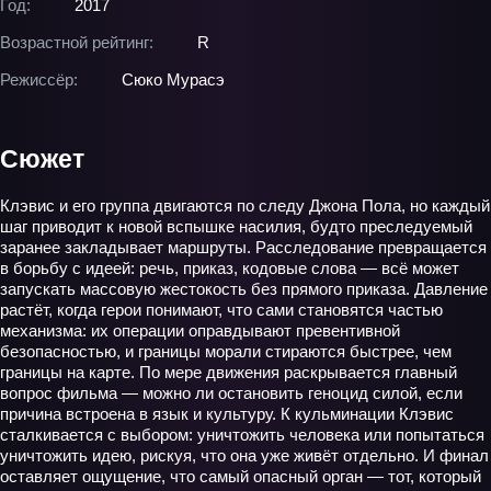
Год:
2017
Возрастной рейтинг:
R
Режиссёр:
Сюко Мурасэ
Сюжет
Клэвис и его группа двигаются по следу Джона Пола, но каждый
шаг приводит к новой вспышке насилия, будто преследуемый
заранее закладывает маршруты. Расследование превращается
в борьбу с идеей: речь, приказ, кодовые слова — всё может
запускать массовую жестокость без прямого приказа. Давление
растёт, когда герои понимают, что сами становятся частью
механизма: их операции оправдывают превентивной
безопасностью, и границы морали стираются быстрее, чем
границы на карте. По мере движения раскрывается главный
вопрос фильма — можно ли остановить геноцид силой, если
причина встроена в язык и культуру. К кульминации Клэвис
сталкивается с выбором: уничтожить человека или попытаться
уничтожить идею, рискуя, что она уже живёт отдельно. И финал
оставляет ощущение, что самый опасный орган — тот, который