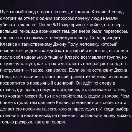
Пустынный город сгорает за ночь, и капитан Клэвис Шепард
смотрит на отчёт с одним вопросом: почему люди начали
убивать так легко. После 9/11 мир привык к войне, но теперь
вспышки геноцида возникают там, где вчера были переговоры,
словно кто‑то нажимает невидимую кнопку. След приводит
Клэвиса к таинственному Джону Полу, человеку, который
появляется рядом с каждой катастрофой и исчезает, оставляя
после себя идеальную тишину. Клэвис возглавляет группу, но
он уже чувствует, как страх и усталость превращают солдат в
инструмент — так же, как врагов. Если он не остановит Джона
Пола, язык насилия станет новой грамматикой мира, и геноцид
превратится в привычный сценарий. Он идёт по следу в
страны, где правда покупается кровью, и сталкивается с тем,
что «орган» может быть не устройством, а кодом в голове. Чем
ближе к цели, тем сильнее Клэвис сомневается в себе: охота
делает его похожим на того, кого он преследует. И когда выбор
становится неизбежным, он понимает: остановить войну можно,
только раскрыв, как она говорит.