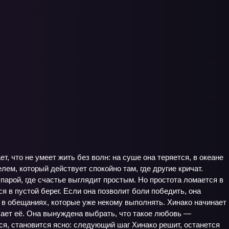
, что не умеет жить без волн: на суше она теряется, в океане
ем, который действует спокойно там, где другие кричат.
 парой, где счастье выглядит простым. Но простота ломается в
я в пустой берег. Если она позволит боли победить, она
т в обещаниях, которые уже некому выполнять. Хинако начинает
шает её. Она вынуждена выбрать, что такое любовь —
тся, становится ясно: следующий шаг Хинако решит, останется