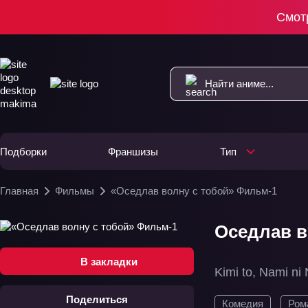
Смот
Подборки
Франшизы
Тип
Главная
Фильмы
«Оседлав волну с тобой» Фильм-1
Оседлав в
В закладки
Kimi to, Nami ni
Поделиться
Комедия
Ром