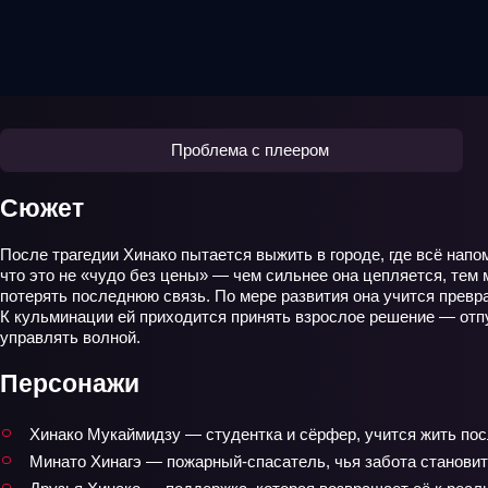
Проблема с плеером
Сюжет
После трагедии Хинако пытается выжить в городе, где всё напо
что это не «чудо без цены» — чем сильнее она цепляется, тем 
потерять последнюю связь. По мере развития она учится превра
К кульминации ей приходится принять взрослое решение — отпус
управлять волной.
Персонажи
Хинако Мукаймидзу — студентка и сёрфер, учится жить посл
Минато Хинагэ — пожарный-спасатель, чья забота становит