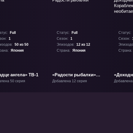
атус:
Full
Статус:
Full
Статус:
зон:
1
Сезон:
1
Сезон:
изодов:
50 из 50
Эпизодов:
12 из 12
Эпизодо
рана:
Япония
Страна:
Япония
Страна:
рдце ангела» ТВ-1
«Радости рыбалки»
«Доход
ТВ-1
Иккоку:
влена 50 серия
Добавлена 12 серия
Добавлена
Корабле
необита
ОВА-1