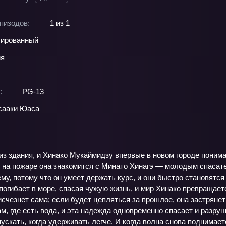
пизодов:
1 из 1
ированный
ия
:
PG-13
сааки Юаса
з здания, и Хинако Мукаймидзу впервые в новом городе понимает
на пожаре она знакомится с Минато Хинагэ — молодым спасател
ему, потому что он умеет держать курс, и они быстро становятся
погибает в море, спасая чужую жизнь, и мир Хинако превращаетс
исчезнет сама; если будет цепляться за прошлое, она застряне
, где есть вода, и эта надежда одновременно спасает и разру
ускать, когда удерживать легче. И когда волна снова поднимае