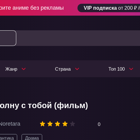
рите аниме без рекламы
VIP подписка
от 200 ₽ 
Жанр
Страна
Топ 100
олну с тобой (фильм)
 Noretara
0
антика
Драма