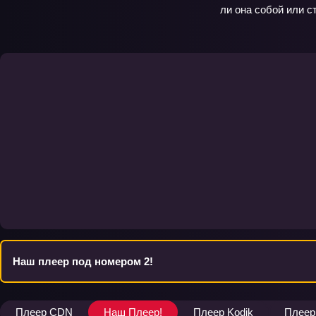
ли она собой или с
Наш плеер под номером 2!
Плеер CDN
Наш Плеер!
Плеер Kodik
Плеер 