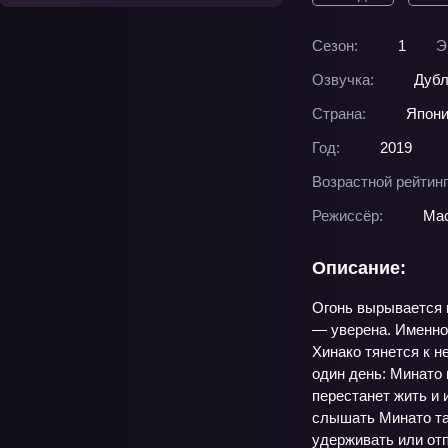
Сезон:
1
Э
Озвучка:
Дубл
Страна:
Япон
Год:
2019
Возрастной рейтинг
Режиссёр:
Ма
Описание:
Огонь вырывается и
— уверена. Именно 
Хинако тянется к н
один день: Минато 
перестанет жить и 
слышать Минато там
удерживать или отп