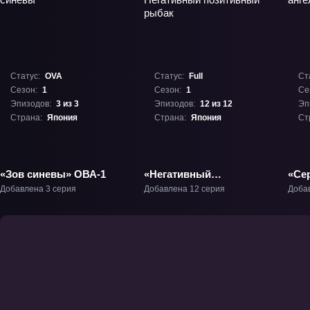
Статус:
OVA
Статус:
Full
Ст
Сезон:
1
Сезон:
1
Се
Эпизодов:
3 из 3
Эпизодов:
12 из 12
Эп
Страна:
Япония
Страна:
Япония
Ст
«Зов синевы» ОВА-1
«Негативный
«Се
позитивный рыбак»
Добавлена 3 серия
Добавлена 12 серия
Доба
ТВ-1