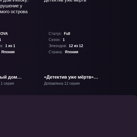
OVA
Статус:
Full
1
Сезон:
1
в:
1 из 1
Эпизодов:
12 из 12
Япония
Страна:
Япония
ный дом
«Детектив уже мёртв»
ТВ-1
 1 серия
Добавлена 12 серия
крушение у
емого острова»