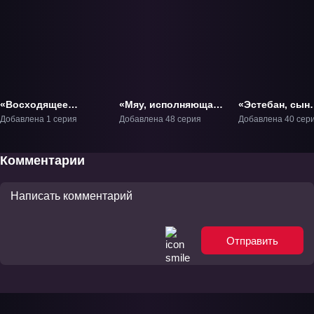
«Восходящее
«Мяу, исполняющая
«Эстебан, сын
солнце» ТВ-1
мечты» ТВ-1
Солнца» ТВ-1
Добавлена 1 серия
Добавлена 48 серия
Добавлена 40 сер
Комментарии
Отправить