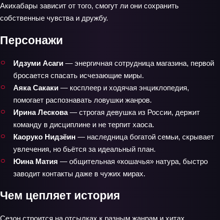
Акихабары зависит от того, смогут ли они сохранить
собственные чувства и дружбу.
Персонажи
Идзуми Асаги
— энергичная сотрудница магазина, первой
бросается спасать исчезающие миры.
Аяка Сакаки
— косплеер и ходячая энциклопедия,
помогает распознавать ловушки жанров.
Ирина Лескова
— строгая девушка из России, держит
команду в дисциплине и не терпит хаоса.
Каоруко Нидзёин
— наследница богатой семьи, скрывает
увлечения, но бьётся за идеальный план.
Юина Матия
— общительная «кошачья» натура, быстро
заводит контакты даже в чужих мирах.
Чем цепляет история
Сезон строится на отсылках к разным жанрам и хитах