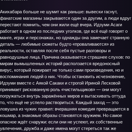
Акихабара больше не шумит как раньше: вывески гаснут,
фанатские магазины закрываются один за другим, а люди вдруг
перестают помнить, чем они жили ещё вчера. Идзуми Асаги
работает в одном из последних уголков, где всё ещё говорят о
манге, играх и персонажах, но однажды она замечает странную
деталь — любимые сюжеты будто «проваливаются» из
реальности, оставляя после себя пустые разговоры и
равнодушные лица. Причина оказывается страшнее слухов: по
мирам вымышленных историй расползается вредоносный
вирус, который пожирает не только сами произведения, но и
воспоминания людей о них. Чтобы остановить исчезновение,
Идзуми вместе с Аякой Сакаки и строгой Ириной Лесковой
принимает рискованную роль «чистильщиков» — они могут
погружаться внутрь заражённых миров и вытаскивать оттуда
то, что ещё не успело раствориться. Каждый заход — это
ловушка из чужих правил: вчерашняя комедия превращается в
кошмар, а знакомые образы становятся оружием. Но самое
опасное ждёт снаружи: если они не успеют, их собственные
увлечения, дружба и даже имена могут стереться так же