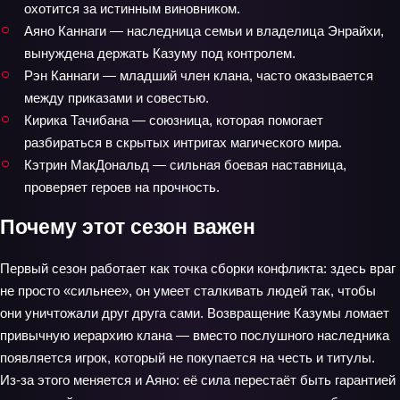
охотится за истинным виновником.
Аяно Каннаги — наследница семьи и владелица Энрайхи,
вынуждена держать Казуму под контролем.
Рэн Каннаги — младший член клана, часто оказывается
между приказами и совестью.
Кирика Тачибана — союзница, которая помогает
разбираться в скрытых интригах магического мира.
Кэтрин МакДональд — сильная боевая наставница,
проверяет героев на прочность.
Почему этот сезон важен
Первый сезон работает как точка сборки конфликта: здесь враг
не просто «сильнее», он умеет сталкивать людей так, чтобы
они уничтожали друг друга сами. Возвращение Казумы ломает
привычную иерархию клана — вместо послушного наследника
появляется игрок, который не покупается на честь и титулы.
Из‑за этого меняется и Аяно: её сила перестаёт быть гарантией