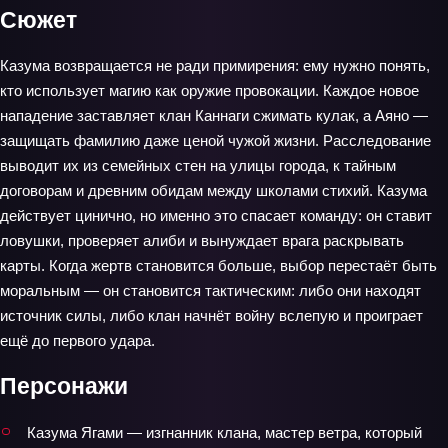
Сюжет
Казума возвращается не ради примирения: ему нужно понять,
кто использует магию как оружие провокации. Каждое новое
нападение заставляет клан Каннаги сжимать кулак, а Аяно —
защищать фамилию даже ценой чужой жизни. Расследование
выводит их из семейных стен на улицы города, к тайным
договорам и древним обидам между школами стихий. Казума
действует цинично, но именно это спасает команду: он ставит
ловушки, проверяет алиби и вынуждает врага раскрывать
карты. Когда жертв становится больше, выбор перестаёт быть
моральным — он становится тактическим: либо они находят
источник силы, либо клан начнёт войну вслепую и проиграет
ещё до первого удара.
Персонажи
Казума Ягами — изгнанник клана, мастер ветра, который