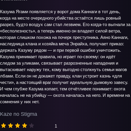
Казума Ягами появляется у ворот дома Каннаги в тот день,
когда на месте очередного убийства остаётся лишь ровный
разрез, будто воздух сам стал лезвием. Его когда‑то выгнали за
«бесполезность», а теперь именно он владеет силой ветра,
которая слишком похожа на почерк преступника. Аяно Каннаги,
наследница клана и хозяйка меча Энрайха, получает приказ:
держать Казуму рядом — и при первой ошибке уничтожить.
Казума принимает правила, но играет по‑своему: он идёт
следом за уликами, связывает разрозненные нападения и
вытаскивает наружу тех, кому выгодно столкнуть семьи магов
лбами. Если он не докажет правду, клан устроит казнь «для
чести», а настоящий враг получит идеальную дымовую завесу.
И чем глубже Казума копает, тем отчётливее понимает: охота
началась не на убийцу — охота началась на него. И времени на
сомнения у них нет.
Kaze no Stigma
1