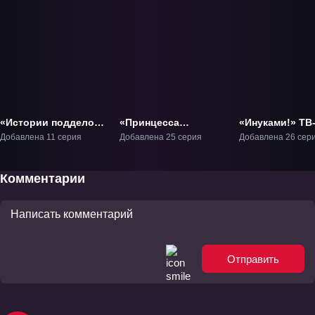
«Истории подделок»
«Принцесса
«Инуками!» ТВ
ТВ-2
чудовищ» ТВ-1
Добавлена 11 серия
Добавлена 25 серия
Добавлена 26 сер
Комментарии
Отправить