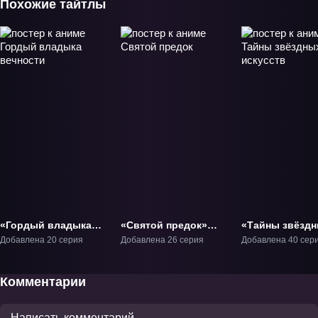
Похожие тайтлы
«Гордый владыка
«Святой предок»
«Тайны звёзд
вечности» ТВ-1
ТВ-1
искусств» ТВ-1
Добавлена 20 серия
Добавлена 26 серия
Добавлена 40 сер
Комментарии