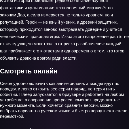
В этой истории привлекает редкое сочетание научной
фантастики и культивации: технологичный мир живёт по
законам Дао, а сила измеряется не только уровнем, но и
репутацией. Герой — не юный ученик, а древний защитник,
которому приходится заново выстраивать доверие и учиться
человеческим правилам игры. Из-за этого напряжение растёт не
от «следующего монстра», а от риска разоблачения: каждый
шаг приближает его к ответам и одновременно к тем, кто готов
объявить дракона врагом ради власти.
Смотреть онлайн
Сезон удобно включить как аниме онлайн: эпизоды идут по
порядку, и легко открыть все серии подряд, не теряя нить
событий. Плеер запускается в браузере и работает на любом
устройстве, а сохранение прогресса помогает продолжать с
нужного момента. Если хочется сравнить версии, можно
выбрать вариант на русском языке и быстро вернуться к сцене
перемоткой.