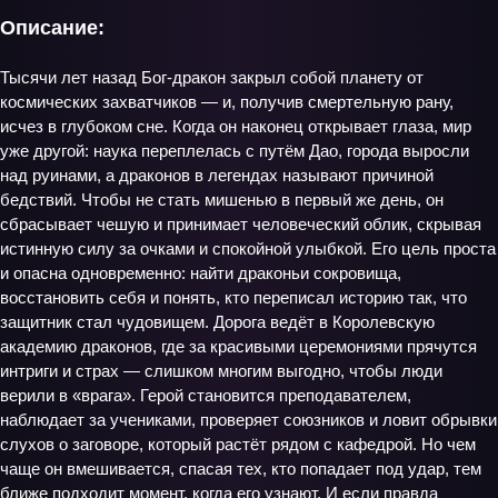
Описание:
Тысячи лет назад Бог‑дракон закрыл собой планету от
космических захватчиков — и, получив смертельную рану,
исчез в глубоком сне. Когда он наконец открывает глаза, мир
уже другой: наука переплелась с путём Дао, города выросли
над руинами, а драконов в легендах называют причиной
бедствий. Чтобы не стать мишенью в первый же день, он
сбрасывает чешую и принимает человеческий облик, скрывая
истинную силу за очками и спокойной улыбкой. Его цель проста
и опасна одновременно: найти драконьи сокровища,
восстановить себя и понять, кто переписал историю так, что
защитник стал чудовищем. Дорога ведёт в Королевскую
академию драконов, где за красивыми церемониями прячутся
интриги и страх — слишком многим выгодно, чтобы люди
верили в «врага». Герой становится преподавателем,
наблюдает за учениками, проверяет союзников и ловит обрывки
слухов о заговоре, который растёт рядом с кафедрой. Но чем
чаще он вмешивается, спасая тех, кто попадает под удар, тем
ближе подходит момент, когда его узнают. И если правда