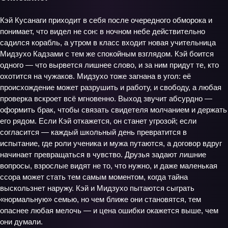
Кэй Кусанаги приходит в себя после очередного обморока и
понимает, что видел не сон: в ночном небе действительно
садился корабль, а утром в класс входит новая учительница
Мидзухо Кадзами с тем же спокойным взглядом. Кэй боится
одного — что вырвется лишнее слово, и за ним придут те, кто
охотится на чужаков. Мидзухо тоже загнана в угол: её
происхождение может разрушить и работу, и свободу, а любая
проверка вскроет всё мгновенно. Выход звучит абсурдно —
оформить брак, чтобы связать свидетеля молчанием и держать
его рядом. Если Кэй откажется, он станет угрозой; если
согласится — каждый школьный день превратится в
испытание, где роли ученика и мужа путаются, а договор вдруг
начинает превращаться в чувство. Друзья задают лишние
вопросы, взрослые видят не то, что нужно, и даже маленькая
ссора может стать тем самым моментом, когда тайна
выскользнет наружу. Кэй и Мидзухо пытаются сыграть
«нормальную» семью, но чем ближе они становятся, тем
опаснее любая мелочь — и цена ошибки окажется выше, чем
они думали.