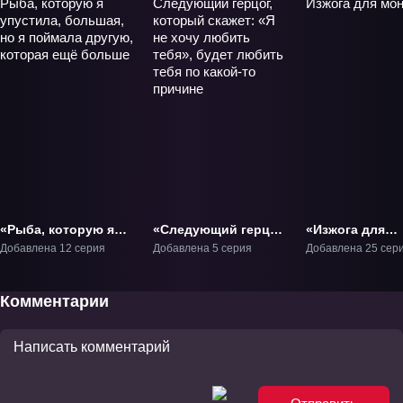
«Рыба, которую я
«Следующий герцог,
«Изжога для
упустила, большая,
который скажет: «Я
монарха» ТВ-1
Добавлена 12 серия
Добавлена 5 серия
Добавлена 25 сер
но я поймала
не хочу любить
другую, которая ещё
тебя», будет любить
больше» ТВ-1
тебя по какой-то
Комментарии
причине» ТВ-1