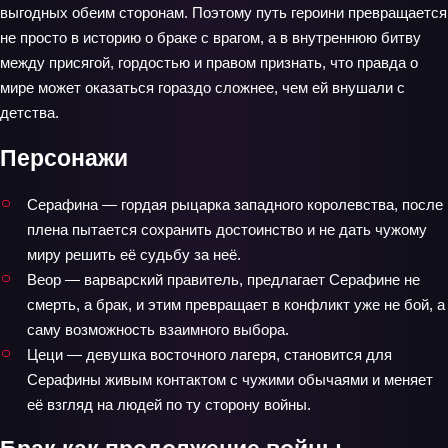
выгодных обеим сторонам. Поэтому путь героини превращается
не просто в историю о браке с врагом, а в внутреннюю битву
между присягой, гордостью и правом признать, что правда о
мире может оказаться гораздо сложнее, чем ей внушали с
детства.
Персонажи
Серафина — гордая рыцарка западного королевства, после
плена пытается сохранить достоинство и не дать чужому
миру решить её судьбу за неё.
Веор — варварский правитель, предлагает Серафине не
смерть, а брак, и этим превращает в конфликт уже не бой, а
саму возможность взаимного выбора.
Цеци — девушка восточного лагеря, становится для
Серафины живым контактом с чужими обычаями и меняет
её взгляд на людей по ту сторону войны.