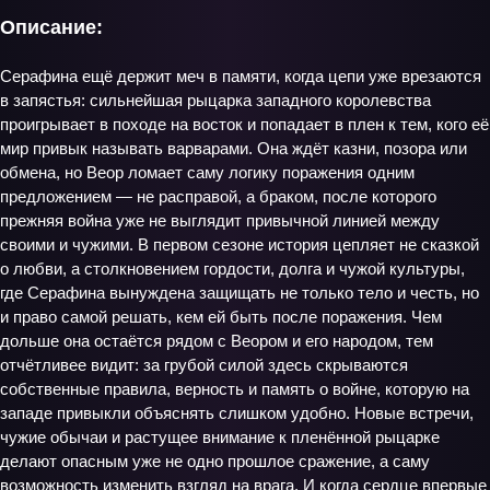
Описание:
Серафина ещё держит меч в памяти, когда цепи уже врезаются
в запястья: сильнейшая рыцарка западного королевства
проигрывает в походе на восток и попадает в плен к тем, кого её
мир привык называть варварами. Она ждёт казни, позора или
обмена, но Веор ломает саму логику поражения одним
предложением — не расправой, а браком, после которого
прежняя война уже не выглядит привычной линией между
своими и чужими. В первом сезоне история цепляет не сказкой
о любви, а столкновением гордости, долга и чужой культуры,
где Серафина вынуждена защищать не только тело и честь, но
и право самой решать, кем ей быть после поражения. Чем
дольше она остаётся рядом с Веором и его народом, тем
отчётливее видит: за грубой силой здесь скрываются
собственные правила, верность и память о войне, которую на
западе привыкли объяснять слишком удобно. Новые встречи,
чужие обычаи и растущее внимание к пленённой рыцарке
делают опасным уже не одно прошлое сражение, а саму
возможность изменить взгляд на врага. И когда сердце впервые