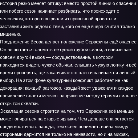
история резко меняет оптику: вместо простой линии о спасении
или побеге сезон начинает разбирать, что происходит с
человеком, которого вырвали из привычной правоты и
заставили жить рядом с теми, кого он ещё вчера считал только
мишенью.
Предложение Веора делает положение Серафины ещё опаснее.
Он не пытается сломать её одной грубой силой, а навязывает
совсем другой вызов — сосуществование, в котором
приходится видеть чужие обычаи, слышать чужую логику и всё
время проверять, где заканчивается плен и начинается личный
выбор. На этом фоне культурный конфликт работает не как
декорация: каждый разговор, каждый жест уважения и каждое
проявление власти меняют напряжение между героями сильнее
открытой схватки.
Эскалация сезона строится на том, что Серафина всё меньше
может опираться на старые ярлыки. Чем дольше она остаётся
среди восточного народа, тем яснее понимает: война между
сторонами держится не только на ненависти, но и на мифах,