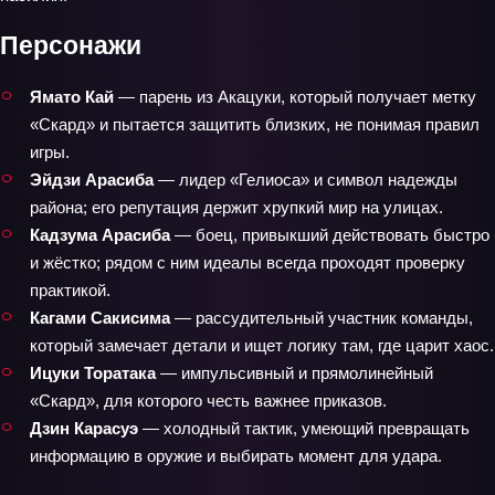
Персонажи
Ямато Кай
— парень из Акацуки, который получает метку
«Скард» и пытается защитить близких, не понимая правил
игры.
Эйдзи Арасиба
— лидер «Гелиоса» и символ надежды
района; его репутация держит хрупкий мир на улицах.
Кадзума Арасиба
— боец, привыкший действовать быстро
и жёстко; рядом с ним идеалы всегда проходят проверку
практикой.
Кагами Сакисима
— рассудительный участник команды,
который замечает детали и ищет логику там, где царит хаос.
Ицуки Торатака
— импульсивный и прямолинейный
«Скард», для которого честь важнее приказов.
Дзин Карасуэ
— холодный тактик, умеющий превращать
информацию в оружие и выбирать момент для удара.