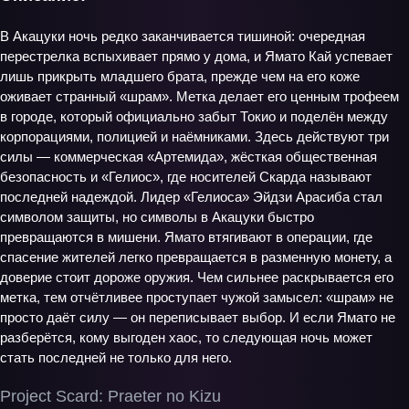
В Акацуки ночь редко заканчивается тишиной: очередная
перестрелка вспыхивает прямо у дома, и Ямато Кай успевает
лишь прикрыть младшего брата, прежде чем на его коже
оживает странный «шрам». Метка делает его ценным трофеем
в городе, который официально забыт Токио и поделён между
корпорациями, полицией и наёмниками. Здесь действуют три
силы — коммерческая «Артемида», жёсткая общественная
безопасность и «Гелиос», где носителей Скарда называют
последней надеждой. Лидер «Гелиоса» Эйдзи Арасиба стал
символом защиты, но символы в Акацуки быстро
превращаются в мишени. Ямато втягивают в операции, где
спасение жителей легко превращается в разменную монету, а
доверие стоит дороже оружия. Чем сильнее раскрывается его
метка, тем отчётливее проступает чужой замысел: «шрам» не
просто даёт силу — он переписывает выбор. И если Ямато не
разберётся, кому выгоден хаос, то следующая ночь может
стать последней не только для него.
Project Scard: Praeter no Kizu