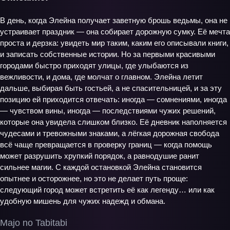
В день, когда Элейна получает заветную брошь ведьмы, она не
устраивает праздник — она собирает дорожную сумку. Её мечта
проста и дерзка: увидеть мир таким, каким его описывали книги,
и записать собственные истории. Но за первыми красивыми
городами быстро приходят улицы, где улыбаются из
вежливости, и дома, где молчат о главном. Элейна летит
дальше, выбирая быть гостьей, а не спасительницей, и за эту
позицию ей приходится отвечать: иногда — сомнениями, иногда
— чувством вины, иногда — последствиями чужих решений,
которые она увидела слишком близко. Её дневник наполняется
чудесами и тревожными знаками, а лёгкая дорожная свобода
всё чаще превращается в проверку границ — когда помощь
может разрушить хрупкий порядок, а равнодушие ранит
сильнее магии. С каждой остановкой Элейна становится
опытнее и осторожнее, но это не делает путь проще:
следующий город может встретить её как легенду… или как
удобную мишень для чужих надежд и обмана.
Majo no Tabitabi