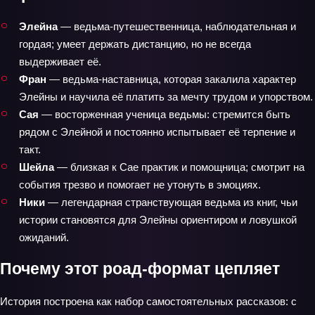
Элейна
— ведьма‑путешественница, наблюдательная и
гордая; умеет держать дистанцию, но не всегда
выдерживает её.
Фран
— ведьма‑наставница, которая закалила характер
Элейны и научила её платить за мечту трудом и упорством.
Сая
— восторженная ученица ведьмы: стремится быть
рядом с Элейной и постоянно испытывает её терпение и
такт.
Шейла
— близкая к Сае практик и помощница; смотрит на
события трезво и помогает не утонуть в эмоциях.
Ники
— легендарная странствующая ведьма из книг, чьи
истории становятся для Элейны ориентиром и ловушкой
ожиданий.
Почему этот роад‑формат цепляет
История построена как набор самостоятельных рассказов: с