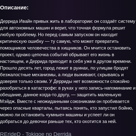
Описание:
Деррида Ивайн привык жить в лаборатории: он создаёт систему
для автономных машин и верит, что точная формула решит
любую проблему. Но перед самым запуском он находит
критическую ошибку — ту самую, что может превратить
помощников человечества в хищников. Он мчится остановить
проект, однако цепочка событий обрывает его жизнь в
настоящем, и Деррида приходит в себя уже в другом времени.
Прошло десять лет, город лежит в руинах, по улицам бродят
безжалостные механизмы, а люди выживают, скрываясь и
доверяя только своим. У Дерриды нет возможности спокойно
разобраться в катастрофе: в руках у него запись-напоминание и
обещание, данное когда-то другу, — защитить маленькую
Мэйдж. Вместе с неожиданными союзниками он пробивается
через опасные кварталы, пытаясь понять, кто запустил бойню,
можно ли остановить «умные» машины и успеет ли он
добраться до девочки раньше тех, кто охотится за ней.
RErideD - Tokigoe no Derrida