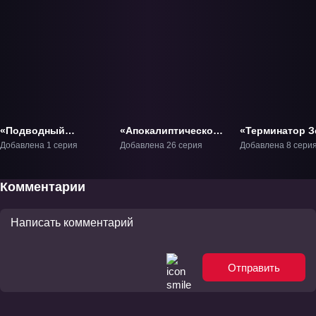
«Подводный
«Апокалиптическое
«Терминатор З
суперпоезд:
вторжение» ТВ-1
ТВ-1
Добавлена 1 серия
Добавлена 26 серия
Добавлена 8 сери
Морской экспресс»
Фильм-1
Комментарии
Отправить