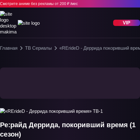
Смотрите аниме без рекламы
от 200 ₽ /мес
VIP
Главная
ТВ Сериалы
«RErideD - Деррида покоривший вре
Ре:райд Деррида, покоривший время (1
сезон)