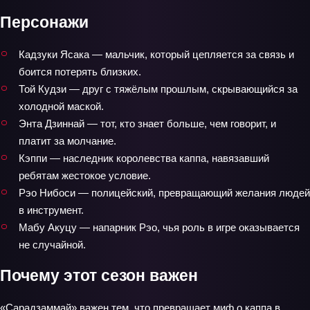
Персонажи
Кадзуки Ясака — мальчик, который цепляется за связь и
боится потерять близких.
Той Кудзи — друг с тяжёлым прошлым, скрывающийся за
холодной маской.
Энта Дзиннай — тот, кто знает больше, чем говорит, и
платит за молчание.
Кэппи — наследник королевства каппа, навязавший
ребятам жестокое условие.
Рэо Нибоси — полицейский, превращающий желания людей
в инструмент.
Мабу Акуцу — напарник Рэо, чья роль в игре оказывается
не случайной.
Почему этот сезон важен
«Сарадзаммай» важен тем, что превращает миф о каппа в