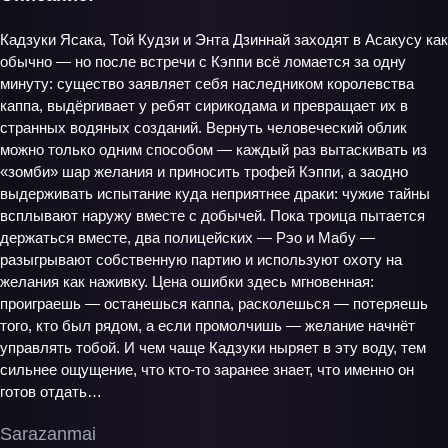
Кадзуки Ясака, Той Кудзи и Энта Дзиннай заходят в Асакусу как
обычно — но после встречи с Кэппи всё ломается за одну
минуту: существо заявляет себя наследником королевства
каппа, выдёргивает у ребят сирикодама и превращает их в
странных водяных созданий. Вернуть человеческий облик
можно только одним способом — каждый раз вытаскивать из
«зомби» шар желания и приносить трофей Кэппи, а заодно
выдерживать испытание куда неприятнее драки: чужие тайны
всплывают наружу вместе с добычей. Пока троица пытается
держаться вместе, два полицейских — Рэо и Мабу —
разыгрывают собственную партию и используют охоту на
желания как наживку. Цена ошибки здесь мгновенная:
проиграешь — останешься каппа, расколешься — потеряешь
того, кто был рядом, а если промолчишь — желание начнёт
управлять тобой. И чем чаще Кадзуки ныряет в эту воду, тем
сильнее ощущение, что кто‑то заранее знает, что именно он
готов отдать…
Sarazanmai