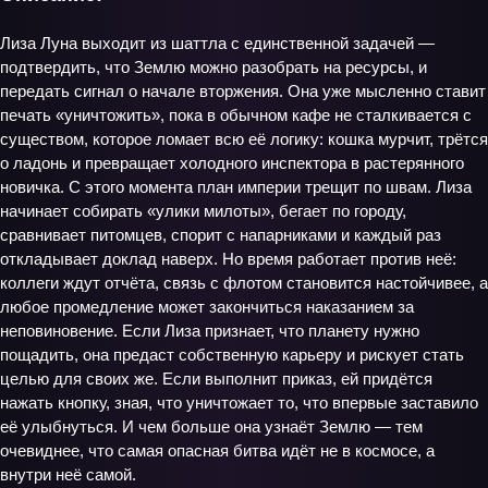
Лиза Луна выходит из шаттла с единственной задачей —
подтвердить, что Землю можно разобрать на ресурсы, и
передать сигнал о начале вторжения. Она уже мысленно ставит
печать «уничтожить», пока в обычном кафе не сталкивается с
существом, которое ломает всю её логику: кошка мурчит, трётся
о ладонь и превращает холодного инспектора в растерянного
новичка. С этого момента план империи трещит по швам. Лиза
начинает собирать «улики милоты», бегает по городу,
сравнивает питомцев, спорит с напарниками и каждый раз
откладывает доклад наверх. Но время работает против неё:
коллеги ждут отчёта, связь с флотом становится настойчивее, а
любое промедление может закончиться наказанием за
неповиновение. Если Лиза признает, что планету нужно
пощадить, она предаст собственную карьеру и рискует стать
целью для своих же. Если выполнит приказ, ей придётся
нажать кнопку, зная, что уничтожает то, что впервые заставило
её улыбнуться. И чем больше она узнаёт Землю — тем
очевиднее, что самая опасная битва идёт не в космосе, а
внутри неё самой.