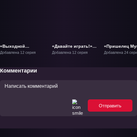
«Выходной
«Давайте играть!»
«Пришелец Му
Господина Злодея»
ТВ-1
ТВ-1
Добавлена 12 серия
Добавлена 12 серия
Добавлена 24 сер
ТВ-1
Комментарии
Отправить