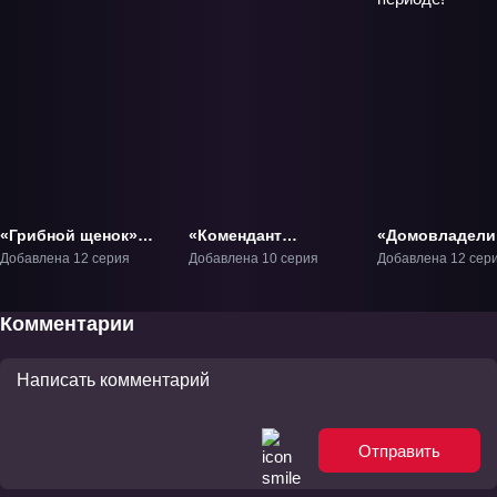
«Грибной щенок»
«Комендант
«Домовладели
ТВ-1
Общежития Богинь»
пубертатном
Добавлена 12 серия
Добавлена 10 серия
Добавлена 12 сер
ТВ-1
периоде!» ТВ-
Комментарии
Отправить