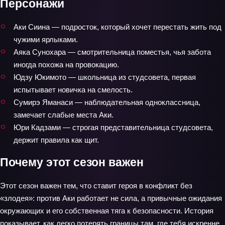
Персонажи
Аки Сиина — подросток, который хочет перестать жить под
чужими ярлыками.
Аяка Сунохара — смотрительница поместья, чья забота
иногда похожа на провокацию.
Юдзу Юкимото — школьница из студсовета, первая
испытывает новичка на смелость.
Сумирэ Яманаси — наблюдательная одноклассница,
замечает слабые места Аки.
Юри Кадзами — строгая представительница студсовета,
держит правила как щит.
Почему этот сезон важен
Этот сезон важен тем, что ставит героя в конфликт без
«злодея»: против Аки работает не сила, а привычные ожидания
окружающих и его собственная тяга к безопасности. История
показывает, как легко потерять границы там, где тебя искренне