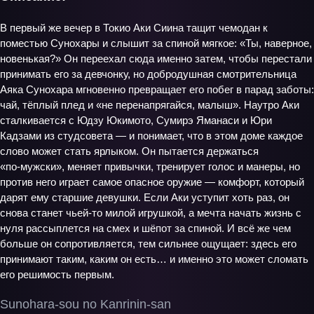
В первый же вечер в Токио Аки Сиина тащит чемодан к
поместью Сунохары и слышит за спиной мягкое: «Ты, наверное,
новенькая?» Он переехал сюда именно затем, чтобы перестали
принимать его за девчонку, но добродушная смотрительница
Аяка Сунохара мгновенно превращает его побег в парад заботы:
чай, тёплый плед и «не перенапрягайся, малыш». Наутро Аки
сталкивается с Юдзу Юкимото, Сумирэ Яманаси и Юри
Кадзами из студсовета — и понимает, что в этом доме каждое
слово может стать ярлыком. Он пытается держаться
«по‑мужски», меняет привычки, тренирует голос и манеры, но
против него играет самое опасное оружие — комфорт, который
дарят ему старшие девушки. Если Аки уступит хоть раз, он
снова станет чьей-то милой игрушкой, а мечта начать жизнь с
нуля рассыплется на смех и шёпот за спиной. И всё же чем
больше он сопротивляется, тем сильнее ощущает: здесь его
принимают таким, каким он есть… и именно это может сломать
его решимость первым.
Sunohara-sou no Kanrinin-san