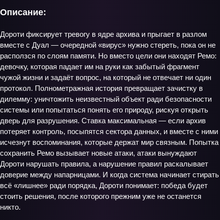
Описание:
Дороти фиксирует тревогу в ядре архива и прыгает в разлом
вместе с Дуал — очередной «вирус» нужно стереть, пока он не
расползся по слоям памяти. Но вместо цели они находят Ремо:
девочку, которая падает им на руки как забытый фрагмент
чужой жизни и задаёт вопрос, на который не отвечает ни один
протокол. Полнометражная история превращает зачистку в
дилемму: уничтожить неизвестный объект ради безопасности
системы или попытаться понять его природу, рискуя открыть
дверь для разрушения. Ставка максимальная — если архив
потеряет контроль, посыпятся сектора данных, и вместе с ними
исчезнут воспоминания, которые держат мир связным. Попытка
сохранить Ремо вызывает новые атаки, атаки вынуждают
Дороти нарушать правила, а нарушение правил раскалывает
доверие между напарницами. И когда система начинает стирать
всё «лишнее» ради порядка, Дороти понимает: победа будет
стоить решения, после которого прежним уже не останется
никто.