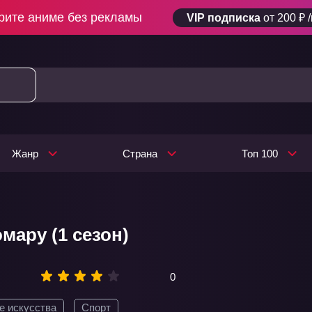
рите аниме без рекламы
VIP подписка
от 200 ₽ 
Жанр
Страна
Топ 100
мару (1 сезон)
0
е искусства
Спорт