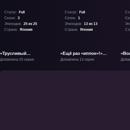
Статус:
Full
Статус:
Full
Ст
Сезон:
3
Сезон:
1
Се
Эпизодов:
25 из 25
Эпизодов:
13 из 13
Эп
Страна:
Япония
Страна:
Япония
Ст
«Трусливый
«Ещё раз «иппон»!»
«Вол
велосипедист: Новое
ТВ-1
Добавлена 25 серия
Добавлена 13 серия
Доба
поколение» ТВ-3