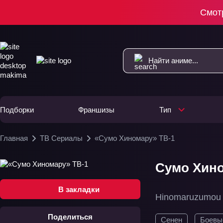
Смот
Подборки
Франшизы
Тип
Главная
ТВ Сериалы
«Сумо Хиномару» ТВ-1
Сумо Хино
В закладки
Hinomaruzumou
Поделиться
Сенен
Боевы