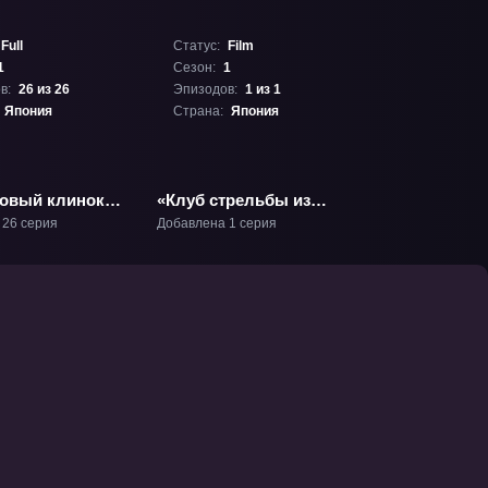
Full
Статус:
Film
1
Сезон:
1
в:
26 из 26
Эпизодов:
1 из 1
Япония
Страна:
Япония
овый клинок»
«Клуб стрельбы из
лука. Фильм» Фильм-1
 26 серия
Добавлена 1 серия