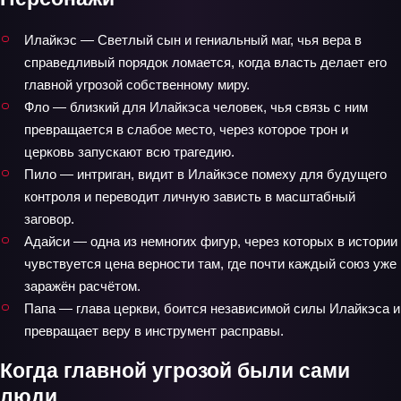
Илайкэс — Светлый сын и гениальный маг, чья вера в
справедливый порядок ломается, когда власть делает его
главной угрозой собственному миру.
Фло — близкий для Илайкэса человек, чья связь с ним
превращается в слабое место, через которое трон и
церковь запускают всю трагедию.
Пило — интриган, видит в Илайкэсе помеху для будущего
контроля и переводит личную зависть в масштабный
заговор.
Адайси — одна из немногих фигур, через которых в истории
чувствуется цена верности там, где почти каждый союз уже
заражён расчётом.
Папа — глава церкви, боится независимой силы Илайкэса и
превращает веру в инструмент расправы.
Когда главной угрозой были сами
люди