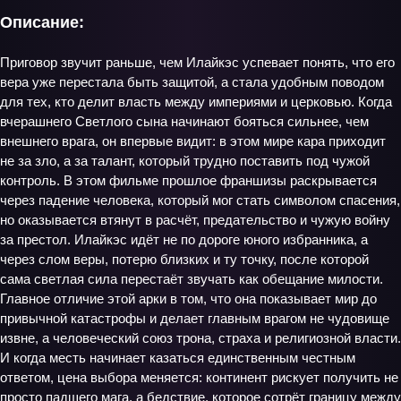
Описание:
Приговор звучит раньше, чем Илайкэс успевает понять, что его
вера уже перестала быть защитой, а стала удобным поводом
для тех, кто делит власть между империями и церковью. Когда
вчерашнего Светлого сына начинают бояться сильнее, чем
внешнего врага, он впервые видит: в этом мире кара приходит
не за зло, а за талант, который трудно поставить под чужой
контроль. В этом фильме прошлое франшизы раскрывается
через падение человека, который мог стать символом спасения,
но оказывается втянут в расчёт, предательство и чужую войну
за престол. Илайкэс идёт не по дороге юного избранника, а
через слом веры, потерю близких и ту точку, после которой
сама светлая сила перестаёт звучать как обещание милости.
Главное отличие этой арки в том, что она показывает мир до
привычной катастрофы и делает главным врагом не чудовище
извне, а человеческий союз трона, страха и религиозной власти.
И когда месть начинает казаться единственным честным
ответом, цена выбора меняется: континент рискует получить не
просто падшего мага, а бедствие, которое сотрёт границу между