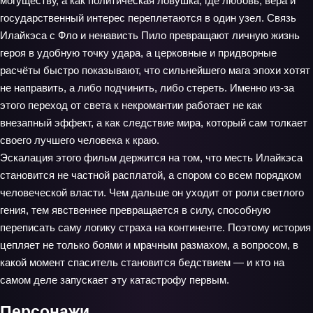
могуществу, а как политическая ловушка, где любовь, вера и
государственный интерес переплетаются в один узел. Связь
Илайкэса с Фло и ненависть Пило превращают личную жизнь
героя в удобную точку удара, а церковные и придворные
расчёты быстро показывают, что сильнейшего мага эпохи хотят
не направить, а либо подчинить, либо стереть. Именно из-за
этого переход от света к некромантии работает не как
внезапный эффект, а как следствие мира, который сам толкает
своего лучшего человека к краю.
Эскалация этого фильм держится на том, что месть Илайкэса
становится не частной расплатой, а спором со всем порядком
человеческой власти. Чем дальше он уходит от роли светлого
гения, тем явственнее превращается в силу, способную
переписать саму логику страха на континенте. Поэтому история
цепляет не только боями и мрачным размахом, а вопросом, в
какой момент спаситель становится бедствием — и кто на
самом деле запускает эту катастрофу первым.
Персонажи