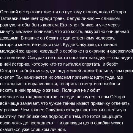
Осенний ветер гонит листья по пустому склону, когда Сётаро
Татэваки замечает среди травы белую линию — слишком
ровную, чтобы быть корнем. Его тянет ближе, и уже через
минуту мальчик понимает, что это кость, аккуратно очищенная
дождями. В панике он бежит к единственному человеку,
который может не испугаться: Кудзё Сакурако, странной
молодой женщине, живущей в особняке на окраине и одержимой
остеологией. Сакурако не просто опознаёт находку — она видит
в ней историю, которую кто‑то пытался спрятать, и берёт
Сётаро с собой к месту, где под землёй лежит больше, чем один
скелет. Так начинается их опасная привычка: идти туда, где
остальные отворачиваются, говорить о смерти спокойно и
искать в ней правду о живых. Полиция не любит
вмешательства дилетантов, соседи шепчутся, а сам Сётаро
всё чаще замечает, что чужие тайны имеют привычку отвечать
угрозами. Чем точнее Сакурако складывает кости в цельную
картину, тем ближе она подходит к тем, кто готов защищать
свою ложь до последнего — и однажды цена ошибки может
оказаться уже слишком личной.