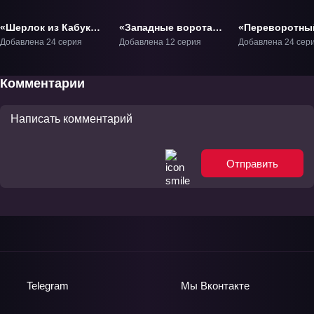
«Шерлок из Кабуки-
«Западные ворота
«Переворотны
тё» ТВ-1
парка Икэбукуро»
суд» ТВ-1
Добавлена 24 серия
Добавлена 12 серия
Добавлена 24 сер
ТВ-1
Комментарии
Отправить
Telegram
Мы
Вконтакте