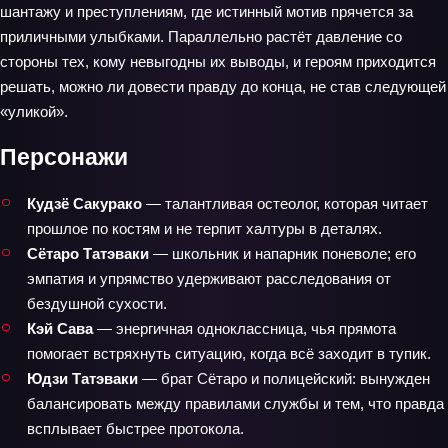
шантажу и преступлениям, где истинный мотив прячется за
приличными улыбками. Параллельно растёт давление со
стороны тех, кому невыгодны их выводы, и героям приходится
решать, можно ли довести правду до конца, не став следующей
«уликой».
Персонажи
Кудзё Сакурако
— талантливая остеолог, которая читает
прошлое по костям и не терпит халтуры в деталях.
Сётаро Татэваки
— школьник и напарник поневоле; его
эмпатия и упрямство удерживают расследования от
бездушной сухости.
Кэй Сава
— энергичная одноклассница, чья прямота
помогает встряхнуть ситуацию, когда всё заходит в тупик.
Юдзи Татэваки
— брат Сётаро и полицейский: вынужден
балансировать между правилами службы и тем, что правда
всплывает быстрее протокола.