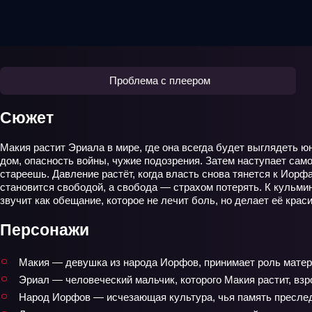
Проблема с плеером
Сюжет
Макия растит Эриала в мире, где она всегда будет выглядеть юн
дом, опасность войны, чужие подозрения. Затем наступает само
стареешь. Давление растёт, когда власть снова тянется к Иор
становится свободой, а свобода — страхом потерять. К кульм
звучит как обещание, которое не лечит боль, но делает её крас
Персонажи
Макия — девушка из народа Иорфов, принимает роль матери
Эриал — человеческий мальчик, которого Макия растит, взр
Народ Иорфов — исчезающая культура, чья память пресле