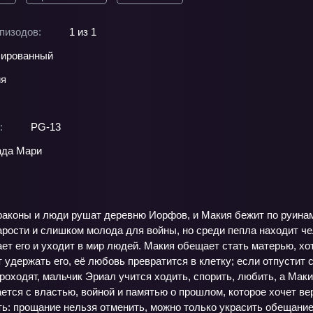
пизодов:
1 из 1
ированный
ия
:
PG-13
ада Мари
драконы и люди рушат деревню Иорфов, и Макия бежит по руинам
рости и слишком молода для войны, но среди пепла находит че
ет его и уходит в мир людей. Макия обещает стать матерью, хотя
 удержать его, её любовь превратится в клетку; если отпустит
оходят, мальчик Эриал учится ходить, спорить, любить, а Маки
ется с властью, войной и памятью о прошлом, которое хочет ве
ть: прощание нельзя отменить, можно только украсить обещание