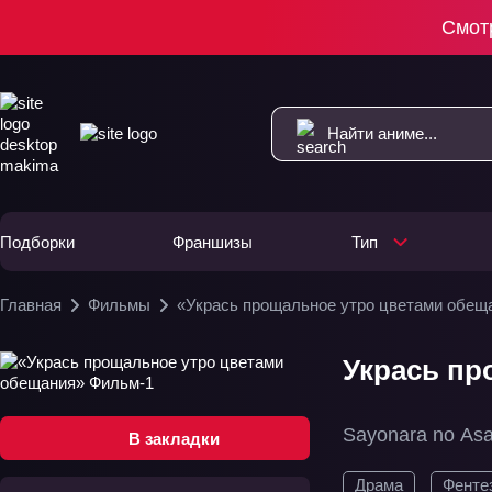
Смот
Подборки
Франшизы
Тип
Главная
Фильмы
«Укрась прощальное утро цветами обещ
Укрась пр
Sayonara no Asa
В закладки
Драма
Фенте