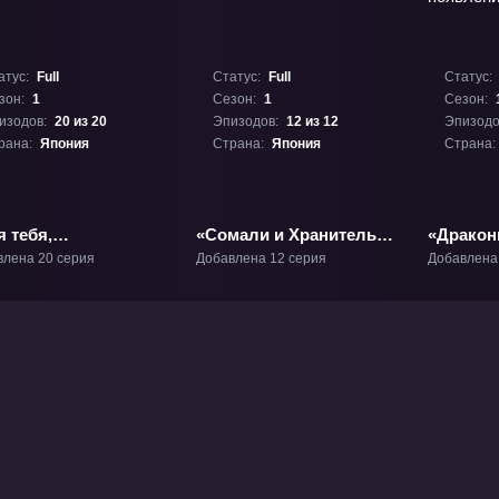
атус:
Full
Статус:
Full
Статус:
зон:
1
Сезон:
1
Сезон:
изодов:
20 из 20
Эпизодов:
12 из 12
Эпизодо
рана:
Япония
Страна:
Япония
Страна:
 тебя,
«Сомали и Хранитель
«Дракон
смертный» ТВ-1
леса» ТВ-1
Броли —
влена 20 серия
Добавлена 12 серия
Добавлена
появлен