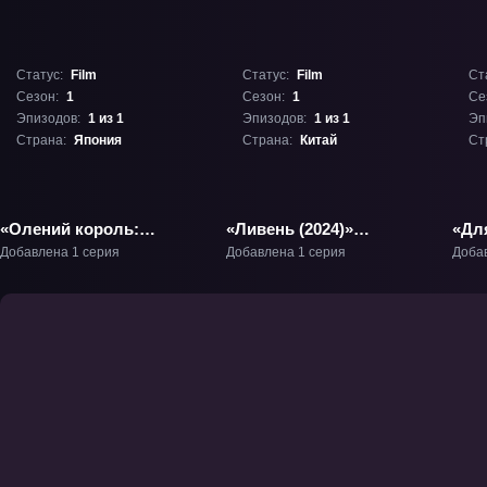
Статус:
Film
Статус:
Film
Ст
Сезон:
1
Сезон:
1
Се
Эпизодов:
1 из 1
Эпизодов:
1 из 1
Эп
Страна:
Япония
Страна:
Китай
Ст
«Олений король:
«Ливень (2024)»
«Для
Обещанное
Фильм-1
Бес
Добавлена 1 серия
Добавлена 1 серия
Доба
путешествие с Юной»
Фильм-1