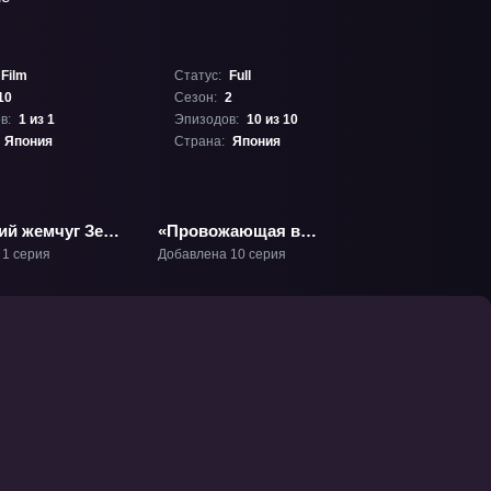
Film
Статус:
Full
10
Сезон:
2
в:
1 из 1
Эпизодов:
10 из 10
Япония
Страна:
Япония
ий жемчуг Зет:
«Провожающая в
 Второе
последний путь
 1 серия
Добавлена 10 серия
ие» Фильм-10
Фрирен 2» ТВ-2