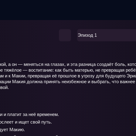
Эпизод 1
ой, а он — меняться на глазах, и эта разница создаёт боль, кот
е тяжёлое — воспитание: как быть матерью, не превращая ребёнк
фам и к Макии, превращая её прошлое в угрозу для будущего Эр
инации Макия должна принять неизбежное и выбрать, что важне
ивой.
 и платит за неё временем.
ослеет и ищет свой путь.
дует Макию.