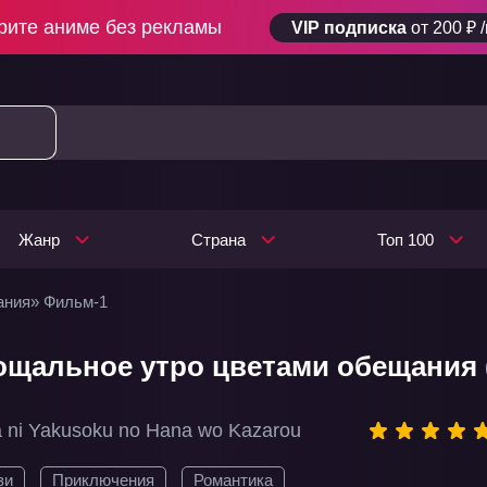
рите аниме без рекламы
VIP подписка
от 200 ₽ 
Жанр
Страна
Топ 100
ания» Фильм-1
ощальное утро цветами обещания
 ni Yakusoku no Hana wo Kazarou
зи
Приключения
Романтика