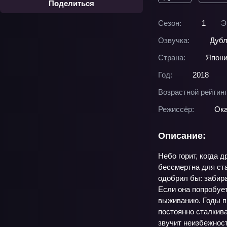
Поделиться
Сезон:
1
Э
Озвучка:
Дубл
Страна:
Япон
Год:
2018
Возрастной рейтинг
Режиссёр:
Ок
Описание:
Небо горит, когда 
бессмертна для ста
одобрил бы: забира
Если она попробует
выживанию. Годы пр
постоянно сталкива
звучит неизбежнос