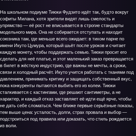
На школьном подиуме Тиюки Фудзито идёт так, будто вокруг
софиты Милана, хотя зрители видят лишь смелость и
упрямство — её рост не вписывается в строгие стандарты
модельного мира. Она не собирается отступать и находит
союзника там, где меньше всего ожидает: в тихом парне по
имени Икуто Цумура, который шьёт после уроков и считает
каждую монету, чтобы поддержать семью. Тиюки просит его
сделать для неё платье, и этот маленький заказ превращается
в билет в жёсткую индустрию, где важны не мечты, а сроки,
связи и холодный расчёт. Икуто учится работать с тканями под
давлением, принимать критику и защищать собственный вкус,
пока конкуренты пытаются выбить его из колеи. Тиюки
сталкивается с кастингами, где решают сантиметры, а не
характер, и каждый отказ заставляет её идти ещё ярче, чтобы
не дать себе сломаться. Чем ближе первые серьёзные показы,
тем выше цена: усталость, долги, страх провала и выбор —
подстроиться под правила или доказать, что стиль рождается
из воли.