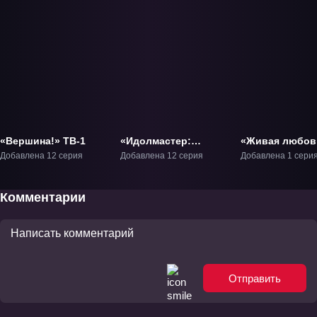
«Вершина!» ТВ-1
«Идолмастер:
«Живая любов
Девушки-золушки —
Сияние!! Над
Добавлена 12 серия
Добавлена 12 серия
Добавлена 1 сери
U149» ТВ-1
радугой» Филь
Комментарии
Отправить