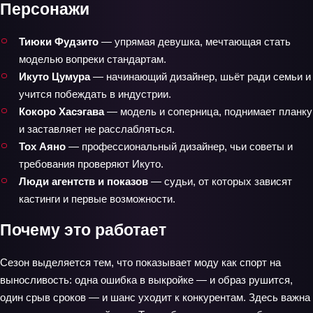
Персонажи
Тиюки Фудзито
— упрямая девушка, мечтающая стать
моделью вопреки стандартам.
Икуто Цумура
— начинающий дизайнер, шьёт ради семьи и
учится побеждать в индустрии.
Кокоро Хасэгава
— модель и соперница, поднимает планку
и заставляет не расслабляться.
Тох Аяно
— профессиональный дизайнер, чьи советы и
требования проверяют Икуто.
Люди агентств и показов
— судьи, от которых зависят
кастинги и первые возможности.
Почему это работает
Сезон выделяется тем, что показывает моду как спорт на
выносливость: одна ошибка в выкройке — и образ рушится,
один срыв сроков — и шанс уходит к конкурентам. Здесь важна