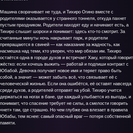
Машина сворачивает не туда, и Тихиро Огино вместе с
родителями оказывается у странного тоннеля, откуда пахнет
пустым праздником. Родители находят еду и начинают есть, а
Тихиро слышит шорохи и понимает: здесь кто‑то смотрит. За
считанные минуты ночь накрывает парк, и родители
превращаются в свиней — как наказание за жадность, как
насмешка над теми, кто уверен, что мир обязан им. Тихиро
остаётся одна в городе духов и встречает Хаку, который говорит
жёстко: если хочешь выжить — работай и подпиши контракт с
Юбабой. Девочка получает новое имя и теряет право быть
собой, а значит — может забыть всё, что связывает её с
человеческой жизнью. Если она ошибётся, её оставят навсегда
среди духов, а родителей отправят на убой. Тихиро учится
держаться на ногах в бане, где каждый улыбается из выгоды, и
понимает, что спасение требует не силы, а смелости говорить
«нет» там, где страшно. Но чем глубже она влезает в правила
Юбабы, тем яснее: самый опасный враг — потеря собственной
памяти.