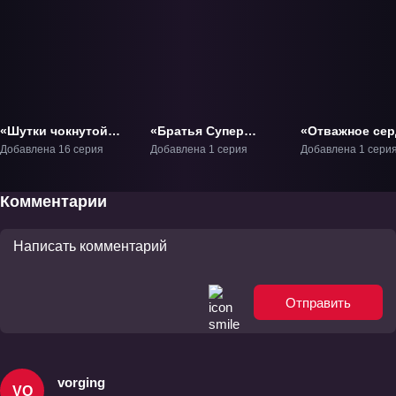
«Шутки чокнутой
«Братья Супер
«Отважное сер
столицы» ТВ-1
Марио в кино»
Фильм-1
Добавлена 16 серия
Добавлена 1 серия
Добавлена 1 сери
Фильм-1
Комментарии
Отправить
vorging
VO