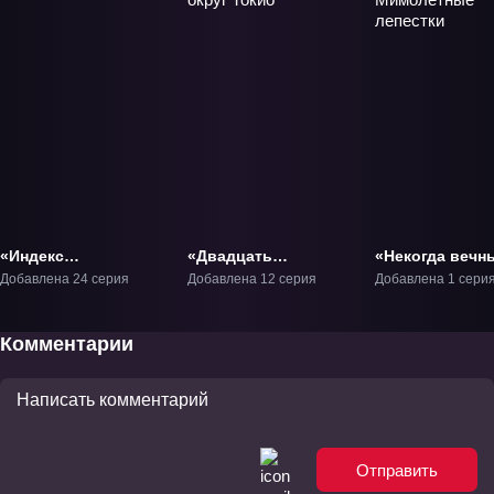
«Индекс
«Двадцать
«Некогда вечн
волшебства» ТВ-1
четвёртый округ
Мимолётные
Добавлена 24 серия
Добавлена 12 серия
Добавлена 1 сери
Токио» ТВ-1
лепестки» Фил
Комментарии
Отправить