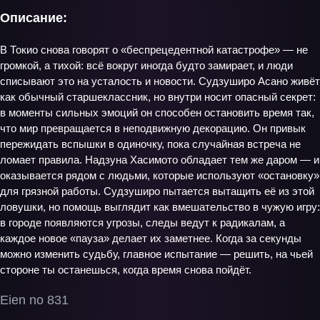
Описание:
В Токио снова говорят о «беспрецедентной катастрофе» — не
громкой, а тихой: всё вокруг иногда будто замирает, и люди
списывают это на усталость и новости. Судзуширо Асано живёт
как обычный старшеклассник, но внутри носит опасный секрет:
в моменты сильных эмоций он способен остановить время так,
что мир превращается в неподвижную декорацию. Он привык
пережидать вспышки в одиночку, пока случайная встреча не
ломает правила. Надзуна Хасимото обладает тем же даром — и
оказывается рядом с людьми, которые используют «остановку»
для грязной работы. Судзуширо пытается вытащить её из этой
ловушки, но помощь выглядит как вмешательство в чужую игру:
в городе появляются угрозы, следы ведут к радикалам, а
каждое новое «пауза» делает их заметнее. Когда за секунды
можно изменить судьбу, главное испытание — решить, на чьей
стороне ты останешься, когда время снова пойдёт.
Eien no 831