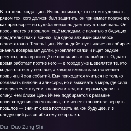
В тот день, когда Цинь Ичэнь понимает, что не смог удержать
рядом тех, кого должен был защитить, он принимает поражение
как приговор — но судьба внезапно даёт ему второй шанс. Он
просыпается в прошлом, ещё молодым, с памятью о будущих
предательствах и войнах, где одной алхимии оказалось
недостаточно. Теперь Цинь Ичэнь действует иначе: он собирает
знания, возвращает долги, укрепляет связи и ищет редкие
ресурсы, пока враги ещё не поднялись в полный рост. Однако
время работает против него — в городе уже шевелятся те, кто
когда‑то отнял у него всё, а каждое вмешательство меняет
привычный ход событий. Ему приходится учиться не только
создавать пилюли и эликсиры, но и выживать в мире, где сила
измеряется статусом, кланами и тем, кто первым ударит в
спину. Чем ближе Цинь Ичэнь подбирается к разгадке
происхождения своего шанса, тем яснее становится: вернуть
прошлое — значит снова поставить на кон будущее, и в
следующий раз ошибки ему не простят.
Dan Dao Zong Shi