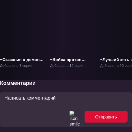
«Сказания о демонах
«Война против
«Лучший зять 
и богах 10» ТВ-10
небес» ТВ-1
времён 2» ТВ-2
Добавлена 7 серия
Добавлена 12 серия
Добавлена 50 сер
Комментарии
Отправить