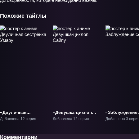
договорённости, которые неожиданно важны.
Похожие тайтлы
«Двуличная
«Девушка-циклоп
«Заблуждение
сестрёнка Умару!»
Сайпу» ТВ-1
сестры» ОВА-1
Добавлена 12 серия
Добавлена 12 серия
Добавлена 3 сери
ТВ-1
Комментарии