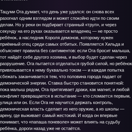
Тацуми Ога думает, что день уже удался: он снова всех
разогнал одним взглядом и может спокойно идти по своим
делам. Но у реки он подбирает странный «труп», и через
секунду на его руках оказывается младенец — не просто
ребёнок, а наследник Короля демонов, которому нужен
приёмный отец среди самых отбитых. Появляется Хильда и
объясняет правила без сантиментов: если Ога бросит малыша,
тот найдёт себе другого хозяина, и выбор будет сделан через
разрушение. Ога пытается отделаться грубой силой, но ребёнок
привязывается к нему буквально током — и каждая попытка
сбежать заканчивается тем, что половина города падает от
демонической энергии. Ставка быстро становится понятной:
пока малыш рядом, Ога притягивает драки, как магнит, и любой
конфликт превращается в испытание — кто сломается первым,
улица или он. Если Ога не научится держать контроль,
демоническая власть сделает из него оружие, а из школы —
арену, где выживает самый жестокий. И когда он впервые
понимает, что «папаша поневоле» может влиять на судьбу
ребёнка, дороги назад уже не остаётся.