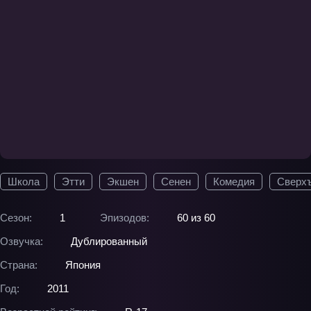
Школа
Этти
Экшен
Сенен
Комедия
Сверхъ
Сезон:
1
Эпизодов:
60 из 60
Озвучка:
Дублированный
Страна:
Япония
Год:
2011