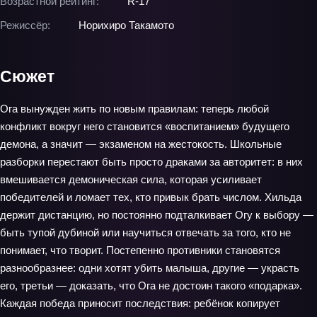
Возрастной рейтинг:
R-17
Режиссёр:
Норихиро Такамото
Сюжет
Ога вынужден жить по новым правилам: теперь любой
конфликт вокруг него становится «воспитанием» будущего
демона, а значит — экзаменом на жестокость. Школьные
разборки перестают быть просто драками за авторитет: в них
вмешивается демоническая сила, которая усиливает
победителей и ломает тех, кто привык брать числом. Хильда
держит дистанцию, но постоянно подталкивает Огу к выбору —
быть тупой дубиной или научиться отвечать за того, кто не
понимает, что творит. Постепенно противники становятся
разнообразнее: одни хотят убить малыша, другие — украсть
его, третьи — доказать, что Ога не достоин такого «подарка».
Каждая победа приносит последствия: ребёнок копирует